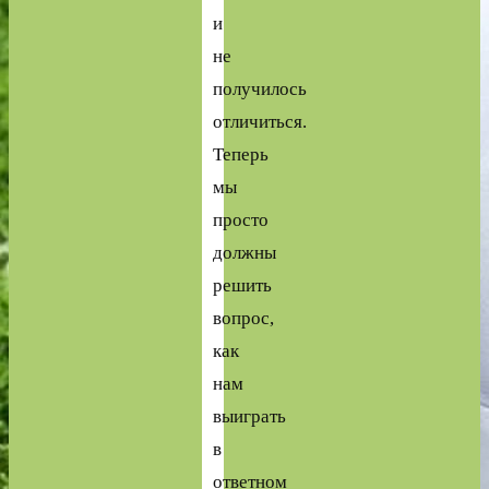
и
не
получилось
отличиться.
Теперь
мы
просто
должны
решить
вопрос,
как
нам
выиграть
в
ответном