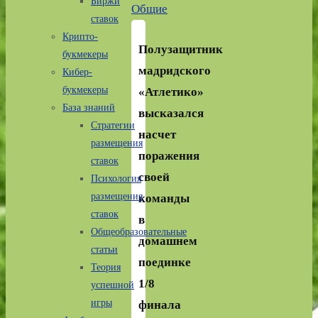
Биржи
Общие
ставок
Крипто-
Полузащитник
букмекеры
мадридского
Кибер-
букмекеры
«Атлетико»
База знаний
высказался
Стратегии
насчет
размещения
поражения
ставок
своей
Психология
размещения
команды
ставок
в
Общеобразовательные
домашнем
статьи
поединке
Теория
1/8
успешной
игры
финала