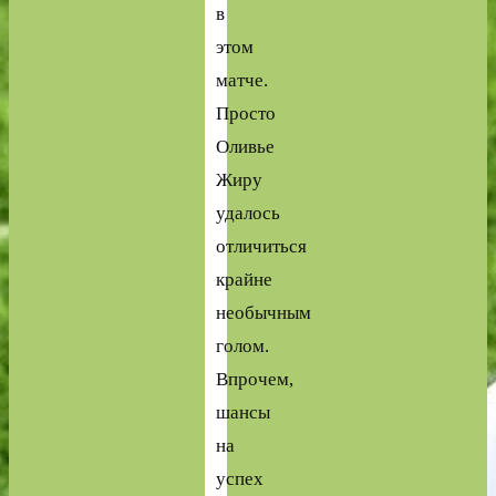
в
этом
матче.
Просто
Оливье
Жиру
удалось
отличиться
крайне
необычным
голом.
Впрочем,
шансы
на
успех