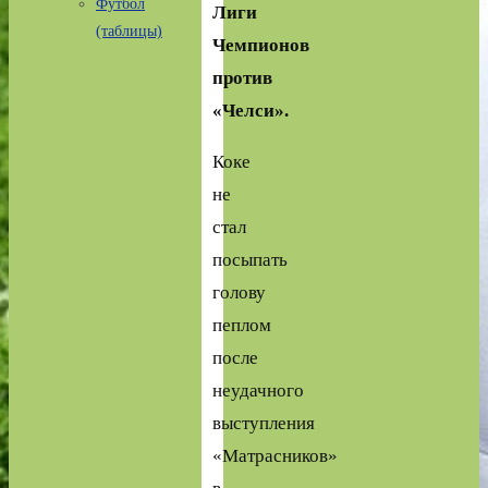
Футбол
Лиги
(таблицы)
Чемпионов
против
«Челси».
Коке
не
стал
посыпать
голову
пеплом
после
неудачного
выступления
«Матрасников»