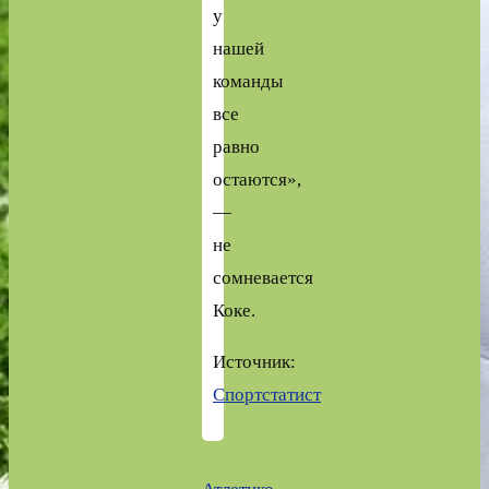
у
нашей
команды
все
равно
остаются»,
—
не
сомневается
Коке.
Источник:
Спортстатист