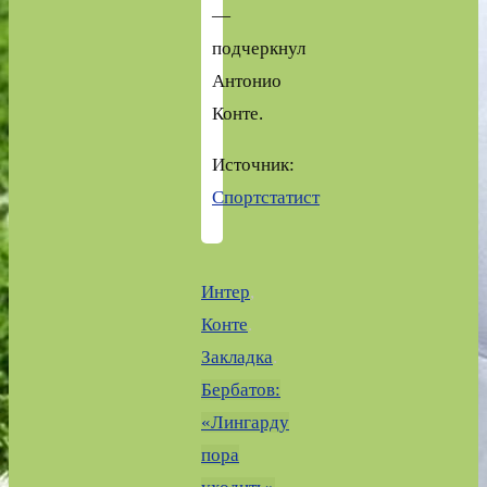
—
подчеркнул
Антонио
Конте.
Источник:
Спортстатист
Интер
,
Конте
.
Закладка
.
Бербатов:
«Лингарду
пора