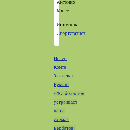
Антонио
Конте.
Источник:
Спортстатист
Интер
,
Конте
.
Закладка
.
Куман:
«Футболистов
устраивает
наша
схема»
Бербатов: