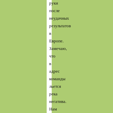
руки
после
неудачных
результатов
в
Европе.
Замечаю,
что
в
адрес
команды
льется
река
негатива.
Нам