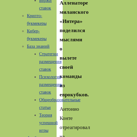
Биржи
Алленаторе
ставок
миланского
Крипто-
«Интера»
букмекеры
поделился
Кибер-
букмекеры
мыслями
База знаний
о
Стратегии
вылете
размещения
своей
ставок
команды
Психология
размещения
из
ставок
еврокубков.
Общеобразовательные
статьи
Антонио
Теория
Конте
успешной
отреагировал
игры
на