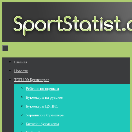
Перейти
к
содержимому
Перейти
Главная
к
Новости
содержимому
ТОП 100 Букмекеров
Рейтинг по оценкам
Букмекеры на русском
Букмекеры ЦУПИС
Украинские букмекеры
Биткойн-букмекеры