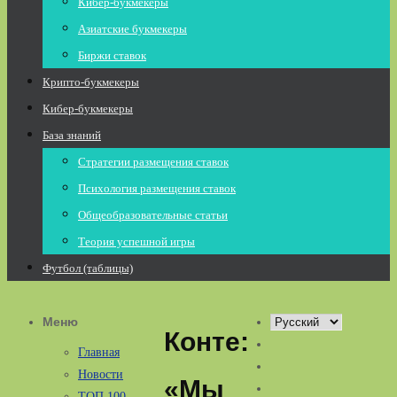
Кибер-букмекеры
Азиатские букмекеры
Биржи ставок
Крипто-букмекеры
Кибер-букмекеры
База знаний
Стратегии размещения ставок
Психология размещения ставок
Общеобразовательные статьи
Теория успешной игры
Футбол (таблицы)
Меню
Выбрать
Конте:
язык
Главная
Новости
«Мы
ТОП 100