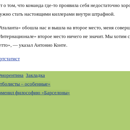
т о том, что команда где-то проявила себя недостаточно хо
жно стать настоящими киллерами внутри штрафной.
«Аталанта» обошла нас и вышла на второе место, меня совер
«Интернационале» второе место ничего не значит. Мы хотим 
етто», — указал Антонио Конте.
ртстатист
иорентина
.
Закладка
.
тболисты – особенные»
зменил философию «Барселоны»