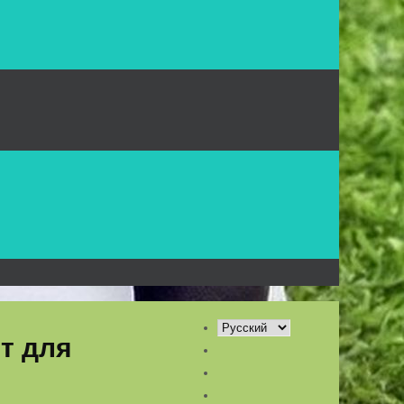
Выбрать
ит для
язык