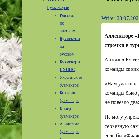
Букмекеров
Рейтинг
Writer
23.07.202
по
оценкам
Алленаторе «
Букмекеры
строчки в тур
на
русском
Антонио Конте
Букмекеры
команды своих
ЦУПИС
Украинские
«Нам удалось 
букмекеры
команды было 
Биткойн-
букмекеры
не повезло два
Кибер-
Не могу упрек
букмекеры
Азиатские
серьезную сам
букмекеры
если бы «Фиалк