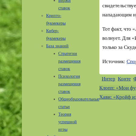
Биржи
свидетельствуе
ставок
нападающим ну
Крипто-
букмекеры
Тот факт, что 
Кибер-
волнует. Для 
букмекеры
База знаний
только за Скуд
Стратегии
Источник:
Спо
размещения
ставок
Психология
Интер
,
Конте
,
Ф
размещения
Клопп: «Мои фу
ставок
Хави: «Кройф и
Общеобразовательные
статьи
Теория
успешной
игры