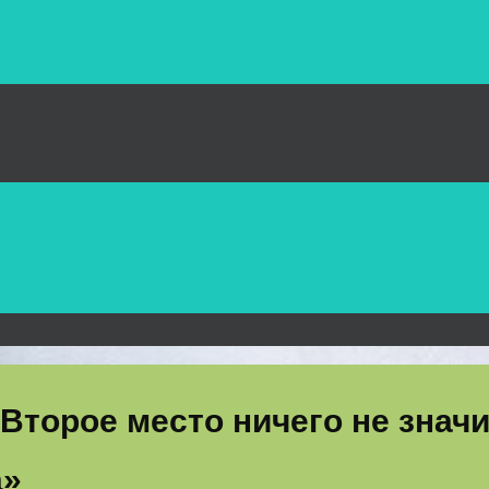
«Второе место ничего не знач
а»