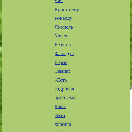
мяч
,
Криштиану
Роналду
,
Лионель
Месси
,
Ювентус
.
Закладка
.
Юрий
Сёмин:
«Есть
кадровая
проблема»
Кака:
«Это
хорошо,