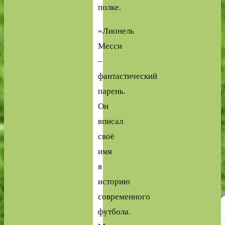
полке.
«Лионель
Месси
–
фантастический
парень.
Он
вписал
своё
имя
в
историю
современного
футбола.