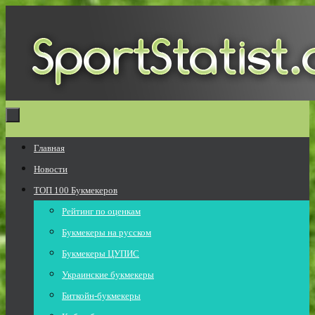
Перейти
к
содержимому
Перейти
Главная
к
Новости
содержимому
ТОП 100 Букмекеров
Рейтинг по оценкам
Букмекеры на русском
Букмекеры ЦУПИС
Украинские букмекеры
Биткойн-букмекеры