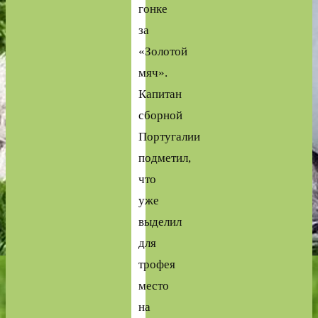
гонке
за
«Золотой
мяч».
Капитан
сборной
Португалии
подметил,
что
уже
выделил
для
трофея
место
на