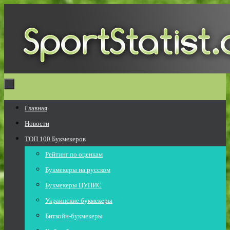
Перейти
к
содержимому
Перейти
Главная
к
Новости
содержимому
ТОП 100 Букмекеров
Рейтинг по оценкам
Букмекеры на русском
Букмекеры ЦУПИС
Украинские букмекеры
Биткойн-букмекеры