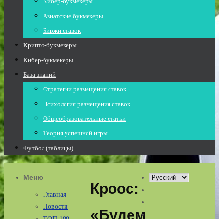
Кибер-букмекеры
Азиатские букмекеры
Биржи ставок
Крипто-букмекеры
Кибер-букмекеры
База знаний
Стратегии размещения ставок
Психология размещения ставок
Общеобразовательные статьи
Теория успешной игры
Футбол (таблицы)
Меню
Выбрать
Кроос:
язык
Главная
Новости
«Будем
ТОП 100