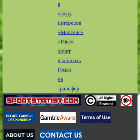
в
сферу
интересов
«Марселя»
«Юве»
хочет
выставить
Рэмзи
на
трансфер