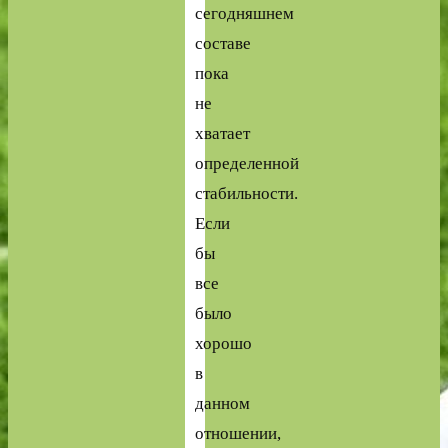
сегодняшнем
составе
пока
не
хватает
определенной
стабильности.
Если
бы
все
было
хорошо
в
данном
отношении,