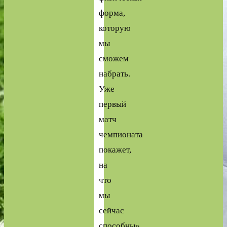
форма,
которую
мы
сможем
набрать.
Уже
первый
матч
чемпионата
покажет,
на
что
мы
сейчас
способны»,