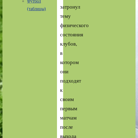
Футбол
затронул
(таблицы)
тему
физического
состояния
клубов,
в
котором
они
подходят
к
своим
первым
матчам
после
выхода