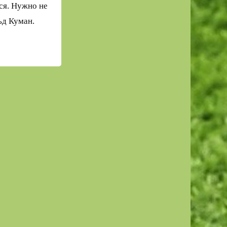
ся. Нужно не
ьд Куман.