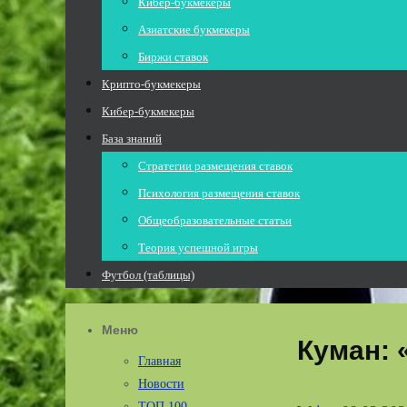
Кибер-букмекеры
Азиатские букмекеры
Биржи ставок
Крипто-букмекеры
Кибер-букмекеры
База знаний
Стратегии размещения ставок
Психология размещения ставок
Общеобразовательные статьи
Теория успешной игры
Футбол (таблицы)
Меню
Куман: 
Главная
Новости
ТОП 100