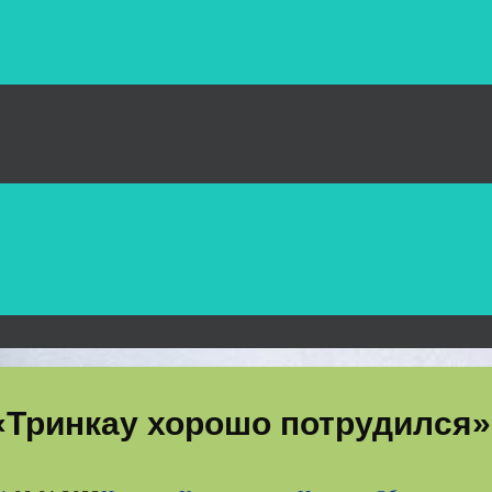
«Тринкау хорошо потрудился»