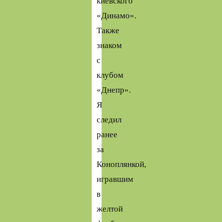
киевского
«Динамо».
Также
знаком
с
клубом
«Днепр».
Я
следил
ранее
за
Коноплянкой,
игравшим
в
желтой