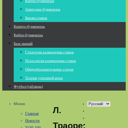
Кибер-букмекеры
Азиатские букмекеры
Биржи ставок
Крипто-букмекеры
Кибер-букмекеры
База знаний
Стратегии размещения ставок
Психология размещения ставок
Общеобразовательные статьи
Теория успешной игры
Футбол (таблицы)
Меню
Выбрать
Л.
язык
Главная
Новости
Траоре:
ТОП 100