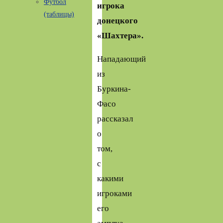
Футбол
игрока
(таблицы)
донецкого
«Шахтера».
Нападающий
из
Буркина-
Фасо
рассказал
о
том,
с
какими
игроками
его