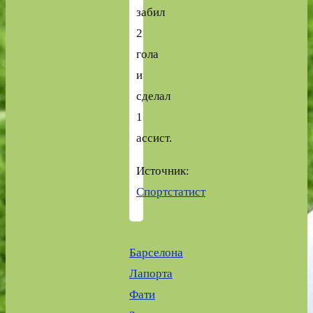
забил
2
гола
и
сделал
1
ассист.
Источник:
Спортстатист
Барселона
,
Лапорта
,
Фати
.