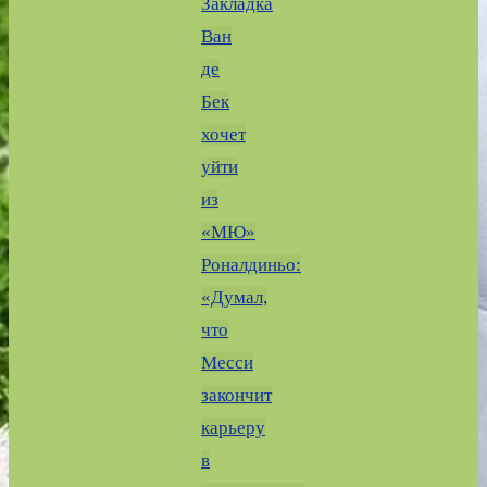
Закладка
.
Ван
де
Бек
хочет
уйти
из
«МЮ»
Роналдиньо:
«Думал,
что
Месси
закончит
карьеру
в