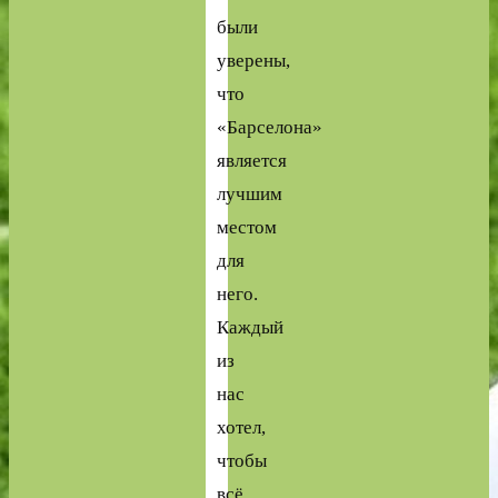
были
уверены,
что
«Барселона»
является
лучшим
местом
для
него.
Каждый
из
нас
хотел,
чтобы
всё