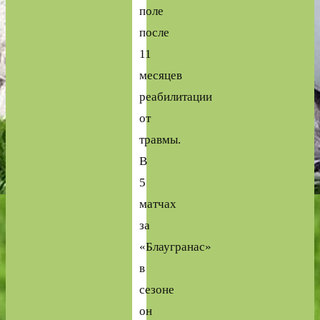
поле
после
11
месяцев
реабилитации
от
травмы.
В
5
матчах
за
«Блаугранас»
в
сезоне
он