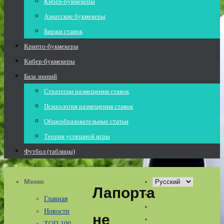
Кибер-букмекеры
Азиатские букмекеры
Биржи ставок
Крипто-букмекеры
Кибер-букмекеры
База знаний
Стратегии размещения ставок
Психология размещения ставок
Общеобразовательные статьи
Теория успешной игры
Футбол (таблицы)
Меню
Выбрать
Лапорта
язык
Главная
Новости
не
ТОП 100