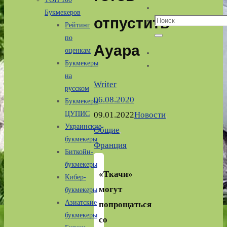
Букмекеров
отпустить
Что
Рейтинг
искать:
по
Поиск
Ауара
оценкам
Букмекеры
на
Writer
русском
06.08.2020
Букмекеры
09.01.2022
Новости
,
ЦУПИС
Украинские
Общие
,
букмекеры
Франция
Биткойн-
букмекеры
«Ткачи»
Кибер-
могут
букмекеры
Азиатские
попрощаться
букмекеры
со