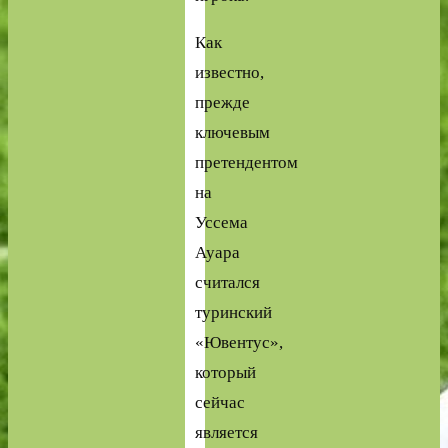
Как
известно,
прежде
ключевым
претендентом
на
Уссема
Ауара
считался
туринский
«Ювентус»,
который
сейчас
является