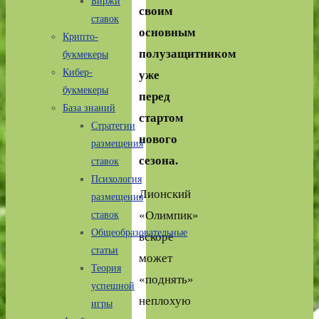
Биржи
своим
ставок
основным
Крипто-
полузащитником
букмекеры
Кибер-
уже
букмекеры
перед
База знаний
стартом
Стратегии
нового
размещения
сезона.
ставок
Психология
Лионский
размещения
«Олимпик»
ставок
Общеобразовательные
вскоре
статьи
может
Теория
«поднять»
успешной
неплохую
игры