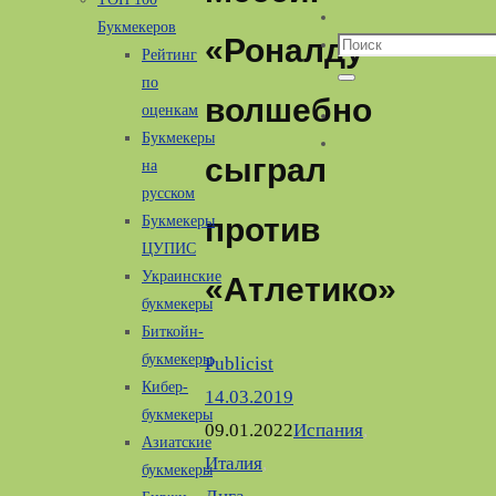
Букмекеров
«Роналду
Что
Рейтинг
искать:
по
Поиск
волшебно
оценкам
Букмекеры
сыграл
на
русском
против
Букмекеры
ЦУПИС
Украинские
«Атлетико»
букмекеры
Биткойн-
букмекеры
Publicist
Кибер-
14.03.2019
букмекеры
09.01.2022
Испания
,
Азиатские
Италия
,
букмекеры