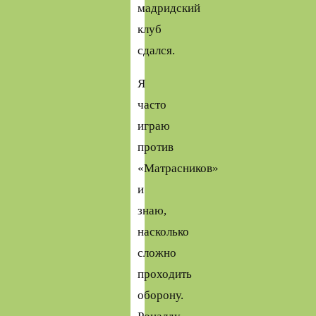
мадридский
клуб
сдался.
Я
часто
играю
против
«Матрасников»
и
знаю,
насколько
сложно
проходить
оборону.