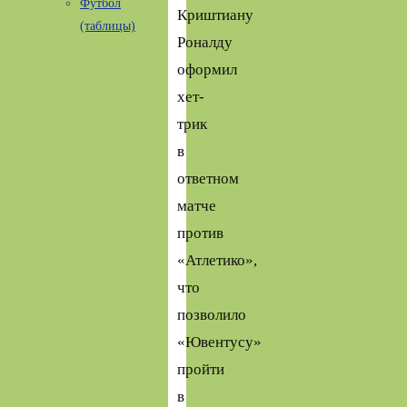
Футбол
Криштиану
(таблицы)
Роналду
оформил
хет-
трик
в
ответном
матче
против
«Атлетико»,
что
позволило
«Ювентусу»
пройти
в