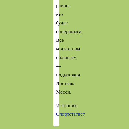
равно,
кто
будет
соперником.
Все
коллективы
сильные»,
—
подытожил
Лионель
Месси.
Источник:
Спортстатист