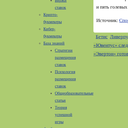
Биржи
и пять голевых
ставок
Крипто-
Источник:
Спо
букмекеры
Кибер-
Бетис
,
Ливерпу
букмекеры
База знаний
«Ювентус» след
Стратегии
«Эвертон» гото
размещения
ставок
Психология
размещения
ставок
Общеобразовательные
статьи
Теория
успешной
игры