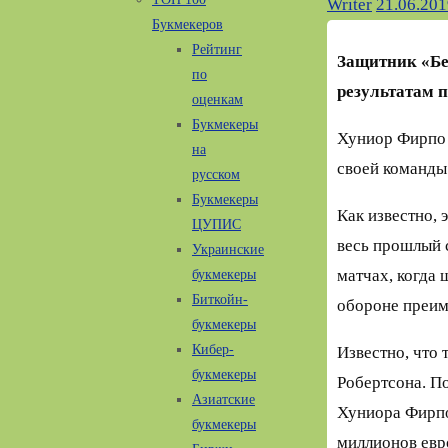
Writer
21.06.201
Букмекеров
Рейтинг
Защитник «Бе
по
результатам 
оценкам
Букмекеры
Хуниор Фирпо 
на
своей команды
русском
Букмекеры
Как известно,
ЦУПИС
весь прошлый с
Украинские
матчах, когда 
букмекеры
Биткойн-
обороне преи
букмекеры
Кибер-
Известно, что
букмекеры
Робертсона. П
Азиатские
Хуниора Фирпо
букмекеры
миллионов евр