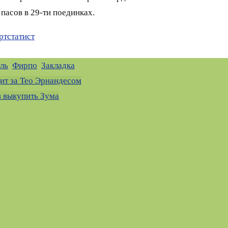
 пасов в 29-ти поединках.
ртстатист
ль
,
Фирпо
.
Закладка
.
ит за Тео Эрнандесом
в выкупить Зума