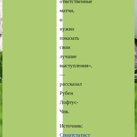
ответственные
матчи,
и
нужно
показать
свои
лучшие
выступления»,
—
рассказал
Рубен
Лофтус-
Чик.
Источник:
Спортстатист