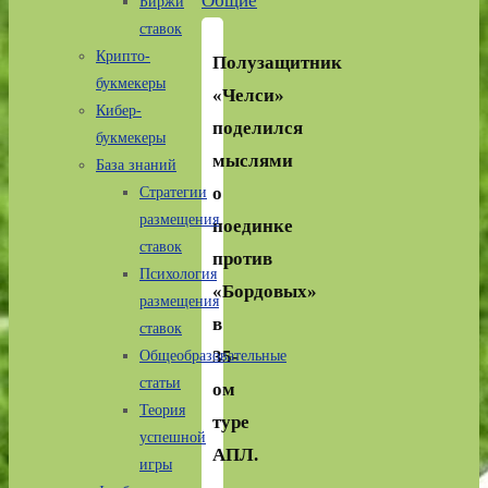
Общие
Биржи
ставок
Крипто-
Полузащитник
букмекеры
«Челси»
Кибер-
поделился
букмекеры
мыслями
База знаний
о
Стратегии
размещения
поединке
ставок
против
Психология
«Бордовых»
размещения
в
ставок
35-
Общеобразовательные
статьи
ом
Теория
туре
успешной
АПЛ.
игры