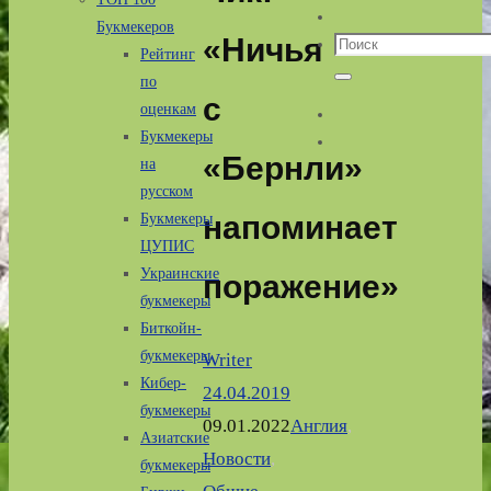
Букмекеров
«Ничья
Что
Рейтинг
искать:
по
Поиск
с
оценкам
Букмекеры
«Бернли»
на
русском
напоминает
Букмекеры
ЦУПИС
Украинские
поражение»
букмекеры
Биткойн-
букмекеры
Writer
Кибер-
24.04.2019
букмекеры
09.01.2022
Англия
,
Азиатские
Новости
,
букмекеры