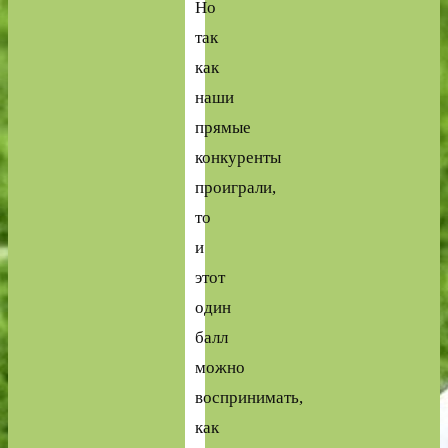
Но
так
как
наши
прямые
конкуренты
проиграли,
то
и
этот
один
балл
можно
воспринимать,
как