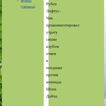
Футбол
Рубен
(таблицы)
Лофтус-
Чик
прокомментировал
утрату
своим
клубом
очков
в
поединке
против
команды
Шона
Дайча.