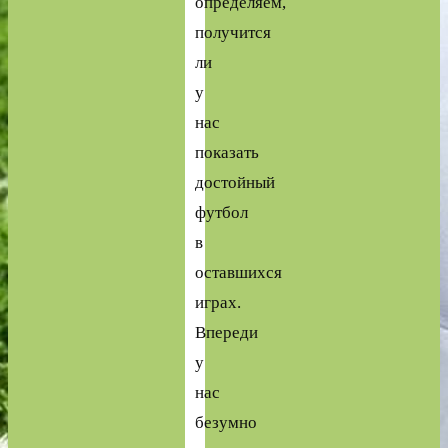
определяем,
получится
ли
у
нас
показать
достойный
футбол
в
оставшихся
играх.
Впереди
у
нас
безумно