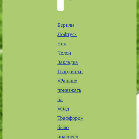
Бернли
,
Лофтус-
Чик
,
Челси
.
Закладка
.
Гвардиола:
«Раньше
приезжать
на
«Олд
Траффорд»
было
опаснее»