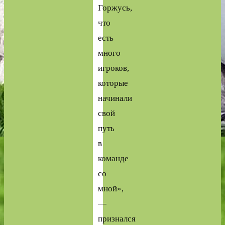
Горжусь,
что
есть
много
игроков,
которые
начинали
свой
путь
в
команде
со
мной»,
—
признался