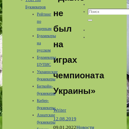
Букмекеров
не
Что
Рейтинг
искать:
по
Поиск
был
оценкам
Букмекеры
на
на
русском
играх
Букмекеры
ЦУПИС
Украинские
чемпионата
букмекеры
Биткойн-
Украины»
букмекеры
Кибер-
букмекеры
Writer
Азиатские
12.08.2019
букмекеры
09.01.2022
Новости
,