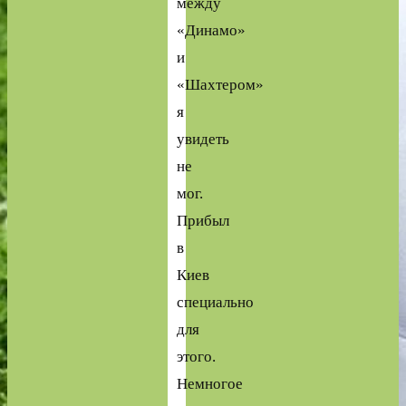
между
«Динамо»
и
«Шахтером»
я
увидеть
не
мог.
Прибыл
в
Киев
специально
для
этого.
Немногое