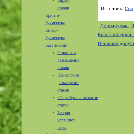
Биржи
Источник:
Спо
ставок
Крипто-
букмекеры
Доннарумма
,
Л
Кибер-
Брюс: «Кэррол 
букмекеры
Перишич допуск
База знаний
Стратегии
размещения
ставок
Психология
размещения
ставок
Общеобразовательные
статьи
Теория
успешной
игры