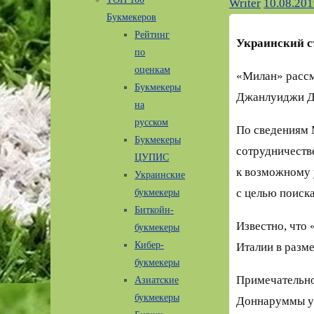
Writer
10.08.201
Букмекеров
Рейтинг
Украинский ст
по
оценкам
«Милан» рассм
Букмекеры
Джанлуиджи Д
на
русском
По сведениям 
Букмекеры
сотрудничеств
ЦУПИС
к возможному 
Украинские
с целью поиск
букмекеры
Биткойн-
Известно, что
букмекеры
Кибер-
Италии в разме
букмекеры
Примечательно
Азиатские
букмекеры
Доннаруммы уг