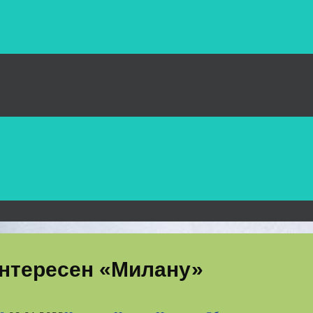
нтересен «Милану»