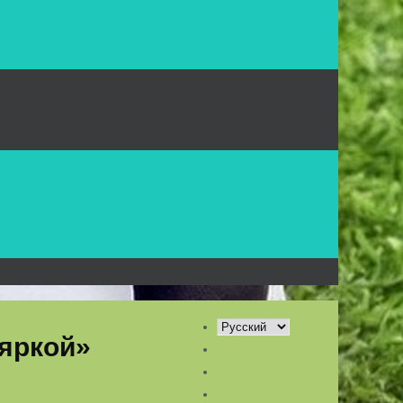
Выбрать
 яркой»
язык