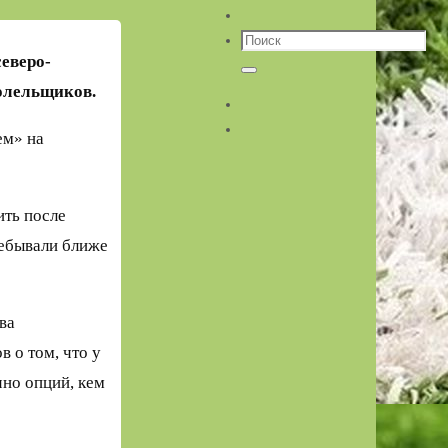
Что
еверо-
искать:
Поиск
болельщиков.
ем» на
ить после
ебывали ближе
ва
в о том, что у
чно опций, кем