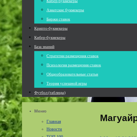
Кибер-букмекеры
Азиатские букмекеры
Биржи ставок
Крипто-букмекеры
Кибер-букмекеры
База знаний
Стратегии размещения ставок
Психология размещения ставок
Общеобразовательные статьи
Теория успешной игры
Футбол (таблицы)
Меню
Магуайр
Главная
Новости
ТОП 100