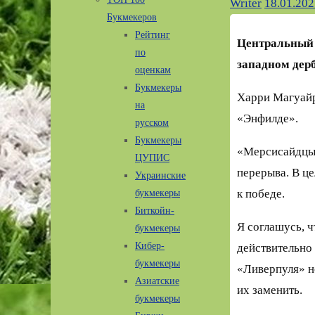
Writer
18.01.202
Букмекеров
Рейтинг
Центральный 
по
западном дерб
оценкам
Букмекеры
Харри Магуайр
на
«Энфилде».
русском
Букмекеры
«Мерсисайдцы 
ЦУПИС
перерыва. В ц
Украинские
к победе.
букмекеры
Биткойн-
Я соглашусь, ч
букмекеры
Кибер-
действительно 
букмекеры
«Ливерпуля» не
Азиатские
их заменить.
букмекеры