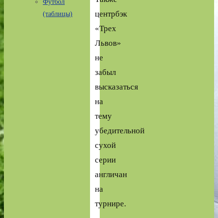
Футбол
центрбэк
(таблицы)
«Трех
Львов»
не
забыл
высказаться
на
тему
убедительной
сухой
серии
англичан
на
турнире.