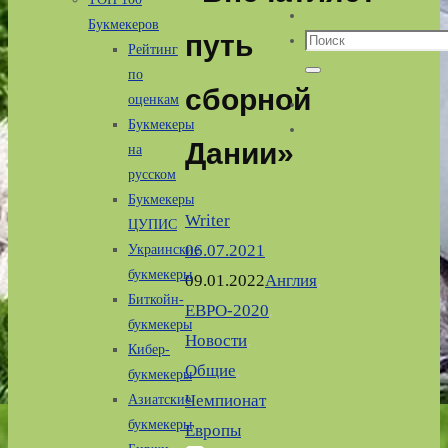
Букмекеров
путь
Что
Рейтинг
искать:
по
Поиск
сборной
оценкам
Букмекеры
Дании»
на
русском
Букмекеры
Writer
ЦУПИС
06.07.2021
Украинские
букмекеры
09.01.2022
Англия
,
Биткойн-
ЕВРО-2020
,
букмекеры
Новости
,
Кибер-
Общие
,
букмекеры
Чемпионат
Азиатские
букмекеры
Европы