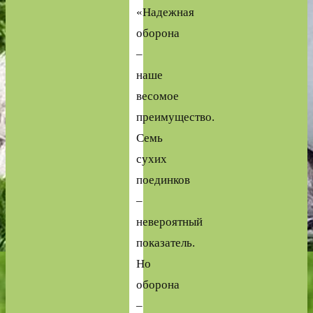
«Надежная
оборона
–
наше
весомое
преимущество.
Семь
сухих
поединков
–
невероятный
показатель.
Но
оборона
–