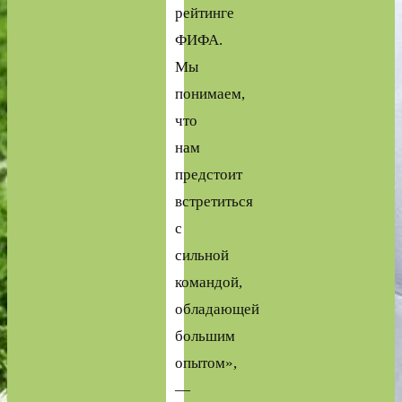
рейтинге
ФИФА.
Мы
понимаем,
что
нам
предстоит
встретиться
с
сильной
командой,
обладающей
большим
опытом»,
—