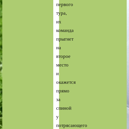
первого
тура,
их
команда
прыгнет
на
второе
место
и
окажется
прямо
за
спиной
у
потрясающего