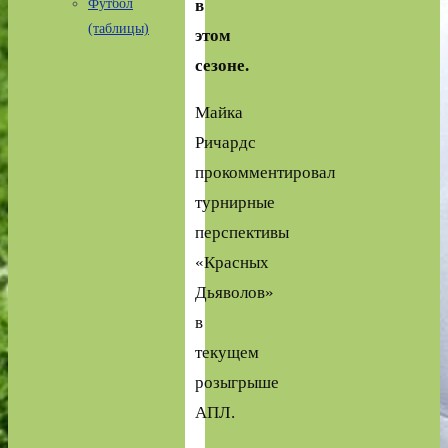
в
Футбол
(таблицы)
этом
сезоне.
Майка
Ричардс
прокомментировал
турнирные
перспективы
«Красных
Дьяволов»
в
текущем
розыгрыше
АПЛ.