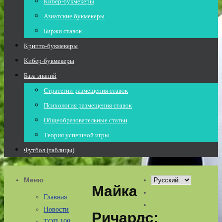
Кибер-букмекеры
Азиатские букмекеры
Биржи ставок
Крипто-букмекеры
Кибер-букмекеры
База знаний
Стратегии размещения ставок
Психология размещения ставок
Общеобразовательные статьи
Теория успешной игры
Футбол (таблицы)
Меню
Выбрать
Майка
язык
Главная
Новости
Ричардс:
ТОП 100