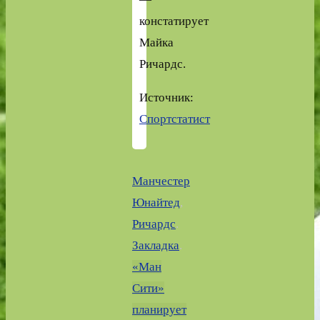
констатирует
Майка
Ричардс.
Источник:
Спортстатист
Манчестер
Юнайтед
,
Ричардс
.
Закладка
.
«Ман
Сити»
планирует