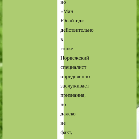
но
«Ман
Юнайтед»
действительно
в
гонке.
Норвежский
специалист
определенно
заслуживает
признания,
но
далеко
не
факт,