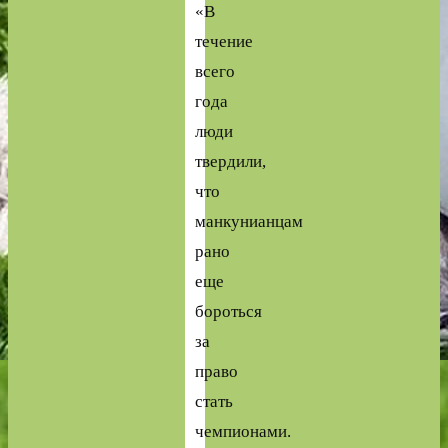
«В
течение
всего
года
люди
твердили,
что
манкунианцам
рано
еще
бороться
за
право
стать
чемпионами.