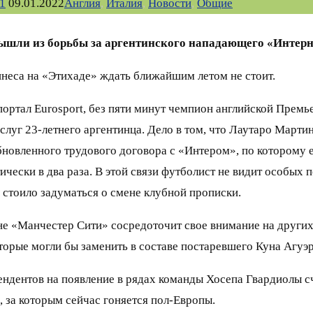
1
09.01.2022
Англия
,
Италия
,
Новости
,
Общие
ышли из борьбы за аргентинского нападающего «Интер
неса на «Этихаде» ждать ближайшим летом не стоит.
портал Eurosport, без пяти минут чемпион английской Премь
услуг 23-летнего аргентинца. Дело в том, что Лаутаро Мартин
новленного трудового договора с «Интером», по которому е
ически в два раза. В этой связи футболист не видит особых 
 стоило задуматься о смене клубной прописки.
не «Манчестер Сити» сосредоточит свое внимание на други
торые могли бы заменить в составе постаревшего Куна Агуэр
ендентов на появление в рядах команды Хосепа Гвардиолы с
 за которым сейчас гоняется пол-Европы.