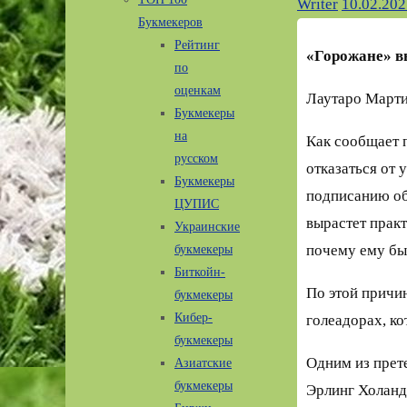
Writer
10.02.202
Букмекеров
Рейтинг
«Горожане» в
по
оценкам
Лаутаро Марти
Букмекеры
на
Как сообщает 
русском
отказаться от 
Букмекеры
подписанию об
ЦУПИС
вырастет практ
Украинские
почему ему бы
букмекеры
Биткойн-
По этой причи
букмекеры
Кибер-
голеадорах, ко
букмекеры
Одним из прет
Азиатские
букмекеры
Эрлинг Холанд,