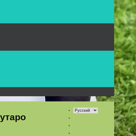
Выбрать
аутаро
язык