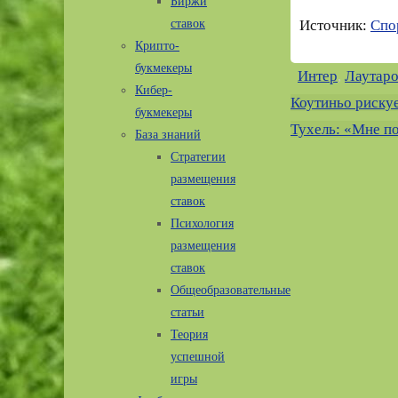
Биржи
Источник:
Спо
ставок
Крипто-
букмекеры
Интер
,
Лаутар
Кибер-
Коутиньо рискуе
букмекеры
Тухель: «Мне по
База знаний
Стратегии
размещения
ставок
Психология
размещения
ставок
Общеобразовательные
статьи
Теория
успешной
игры