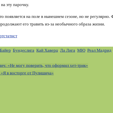
на эту парочку.
то появляется на поле в нынешнем сезоне, но не регулярно.
продолжают его травить из-за необычного образа жизни.
ртстатист
Байер
,
Бундеслига
,
Кай Хаверц
,
Ла Лига
,
МЮ
,
Реал Мадрид
ич: «Не могу поверить, что оформил хет-трик»
 «Я в восторге от Пулишича»