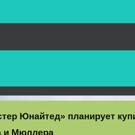
тер Юнайтед» планирует куп
а и Мюллера