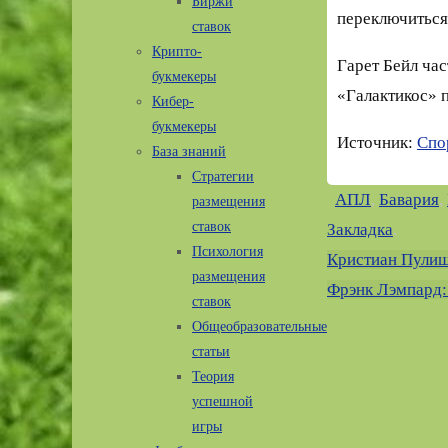
Биржи
переключиться 
ставок
Крипто-
Гарет Бейл час
букмекеры
«Галактикос» 
Кибер-
букмекеры
Источник:
Спо
База знаний
Стратегии
АПЛ
,
Бавария
,
размещения
ставок
Закладка
.
Психология
Кристиан Пулиш
размещения
Фрэнк Лэмпард:
ставок
Общеобразовательные
статьи
Теория
успешной
игры