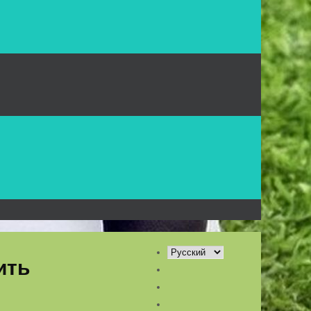
Выбрать
ить
язык