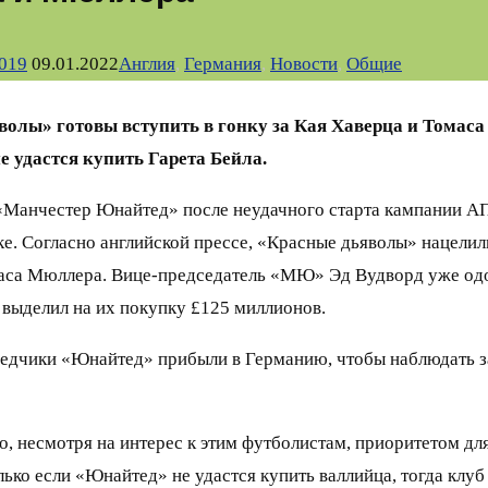
2019
09.01.2022
Англия
,
Германия
,
Новости
,
Общие
волы» готовы вступить в гонку за Кая Хаверца и Томас
не удастся купить Гарета Бейла.
 «Манчестер Юнайтед» после неудачного старта кампании А
ке. Согласно английской прессе, «Красные дьяволы» нацелил
аса Мюллера. Вице-председатель «МЮ» Эд Вудворд уже од
 выделил на их покупку £125 миллионов.
ведчики «Юнайтед» прибыли в Германию, чтобы наблюдать з
то, несмотря на интерес к этим футболистам, приоритетом д
лько если «Юнайтед» не удастся купить валлийца, тогда клуб