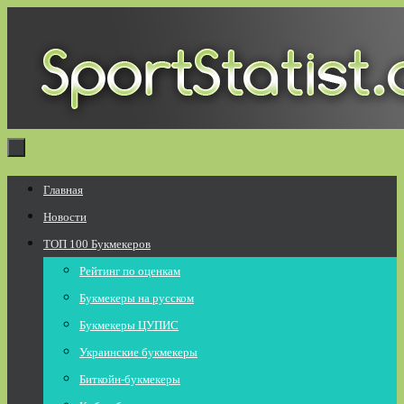
Перейти
к
содержимому
Перейти
Главная
к
Новости
содержимому
ТОП 100 Букмекеров
Рейтинг по оценкам
Букмекеры на русском
Букмекеры ЦУПИС
Украинские букмекеры
Биткойн-букмекеры