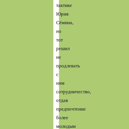
тактике
Юрия
Сёмина,
но
тот
решил
не
продлевать
с
ним
сотрудничество,
отдав
предпочтение
более
молодым