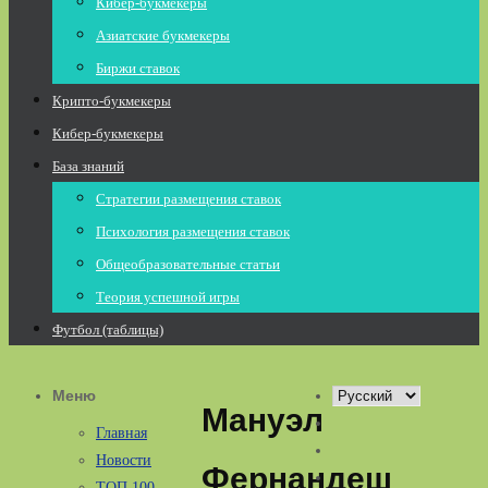
Кибер-букмекеры
Азиатские букмекеры
Биржи ставок
Крипто-букмекеры
Кибер-букмекеры
База знаний
Стратегии размещения ставок
Психология размещения ставок
Общеобразовательные статьи
Теория успешной игры
Футбол (таблицы)
Меню
Выбрать
Мануэл
язык
Главная
Новости
Фернандеш
ТОП 100