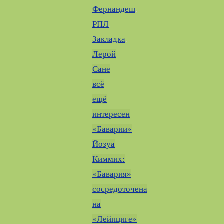
Фернандеш
,
РПЛ
.
Закладка
.
Лерой
Сане
всё
ещё
интересен
«Баварии»
Йозуа
Киммих:
«Бавария»
сосредоточена
на
«Лейпциге»