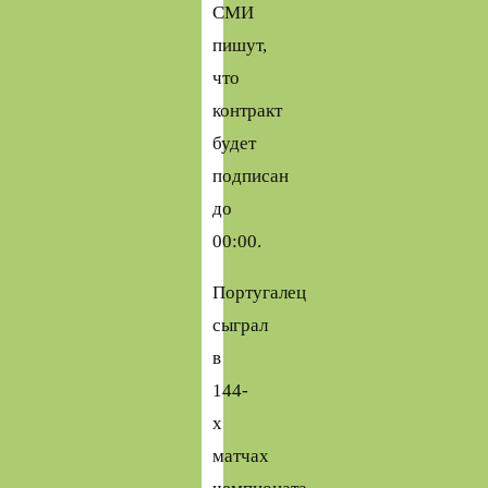
СМИ
пишут,
что
контракт
будет
подписан
до
00:00.
Португалец
сыграл
в
144-
х
матчах