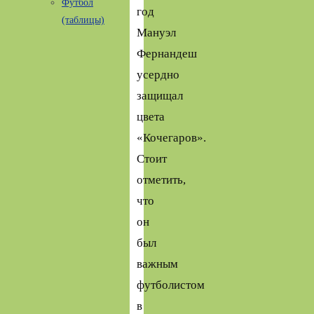
Футбол
год
(таблицы)
Мануэл
Фернандеш
усердно
защищал
цвета
«Кочегаров».
Стоит
отметить,
что
он
был
важным
футболистом
в