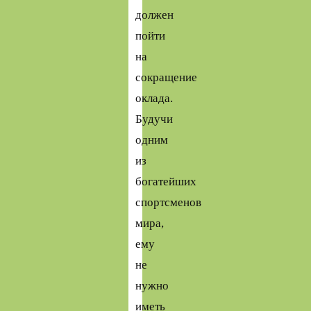
должен
пойти
на
сокращение
оклада.
Будучи
одним
из
богатейших
спортсменов
мира,
ему
не
нужно
иметь