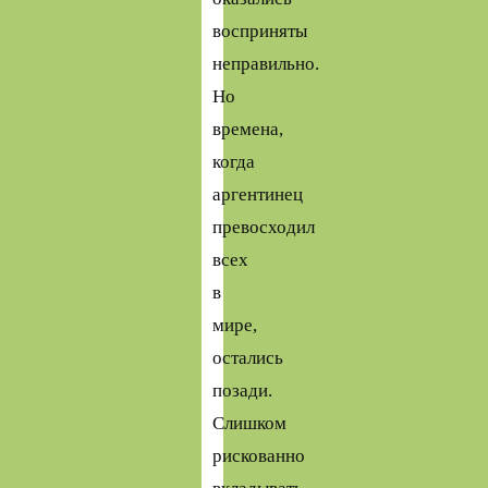
восприняты
неправильно.
Но
времена,
когда
аргентинец
превосходил
всех
в
мире,
остались
позади.
Слишком
рискованно