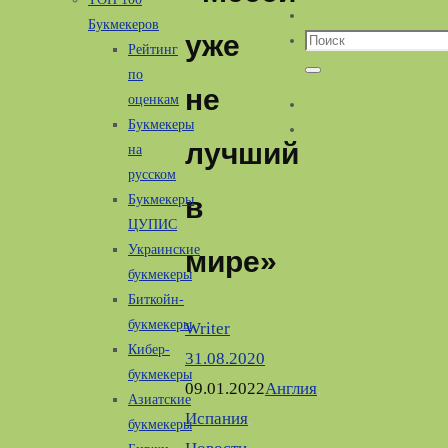
Букмекеров
уже
Что
Рейтинг
искать:
по
Поиск
не
оценкам
Букмекеры
лучший
на
русском
в
Букмекеры
ЦУПИС
Украинские
мире»
букмекеры
Биткойн-
букмекеры
Writer
Кибер-
31.08.2020
букмекеры
09.01.2022
Англия
,
Азиатские
Испания
,
букмекеры