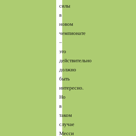
силы
в
новом
чемпионате
–
это
действительно
должно
быть
интересно.
Но
в
таком
случае
Месси