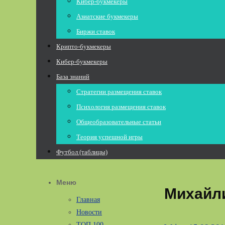
Кибер-букмекеры
Азиатские букмекеры
Биржи ставок
Крипто-букмекеры
Кибер-букмекеры
База знаний
Стратегии размещения ставок
Психология размещения ставок
Общеобразовательные статьи
Теория успешной игры
Футбол (таблицы)
Меню
Михайли
Главная
Новости
ТОП 100