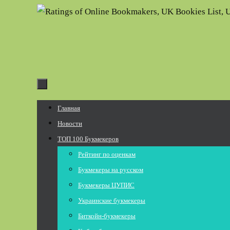
Перейти
к
содержимому
Перейти
Главная
к
Новости
содержимому
ТОП 100 Букмекеров
Рейтинг по оценкам
Букмекеры на русском
Букмекеры ЦУПИС
Украинские букмекеры
Биткойн-букмекеры