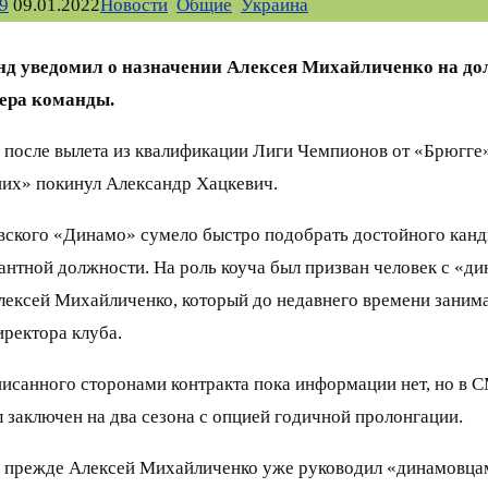
9
09.01.2022
Новости
,
Общие
,
Украина
нд уведомил о назначении Алексея Михайличенко на до
нера команды.
 после вылета из квалификации Лиги Чемпионов от «Брюгге»
них» покинул Александр Хацкевич.
вского «Динамо» сумело быстро подобрать достойного канд
антной должности. На роль коуча был призван человек с «д
ексей Михайличенко, который до недавнего времени заним
иректора клуба.
писанного сторонами контракта пока информации нет, но в 
л заключен на два сезона с опцией годичной пролонгации.
 прежде Алексей Михайличенко уже руководил «динамовц