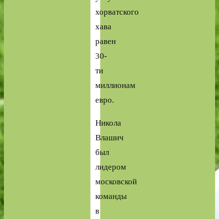
хорватского
хава
равен
30-
ти
миллионам
евро.
Никола
Влашич
был
лидером
московской
команды
в