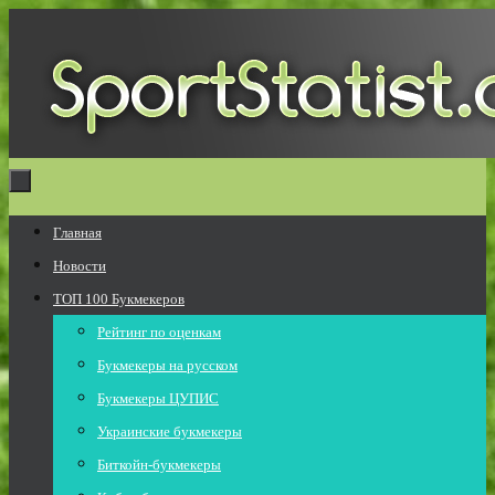
Перейти
к
содержимому
Перейти
Главная
к
Новости
содержимому
ТОП 100 Букмекеров
Рейтинг по оценкам
Букмекеры на русском
Букмекеры ЦУПИС
Украинские букмекеры
Биткойн-букмекеры