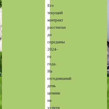
Его
текущий
контракт
рассчитан
до
середины
2024-
го
года.
На
сегодняшний
день
ценник
на
услуги