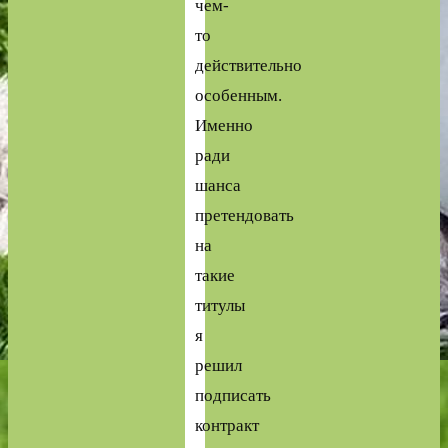
чем-
то
действительно
особенным.
Именно
ради
шанса
претендовать
на
такие
титулы
я
решил
подписать
контракт