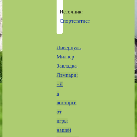
Источник:
Спортстатист
Ливерпуль
,
Милнер
.
Закладка
.
Лэмпард:
«Я
в
восторге
от
игры
нашей