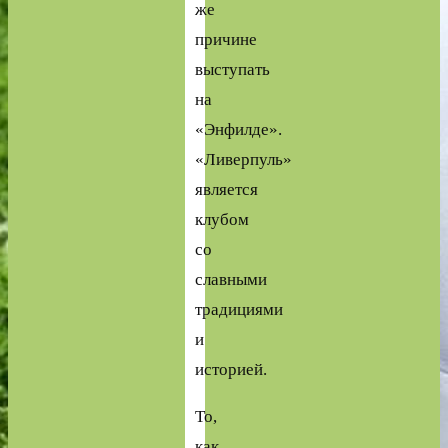
же
причине
выступать
на
«Энфилде».
«Ливерпуль»
является
клубом
со
славными
традициями
и
историей.
То,
как