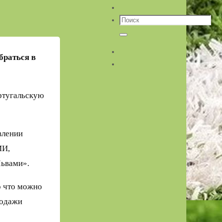
Что
искать:
Поиск
браться в
ртугальскую
влении
МИ,
Львами».
о что можно
родажи