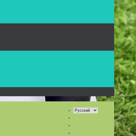
Выбрать
язык