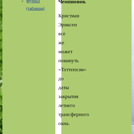
Чемпионов.
Футбол
(таблицы)
Кристиан
Эриксен
все
же
может
покинуть
«Тоттенхэм»
до
даты
закрытия
летнего
трансферного
окна.