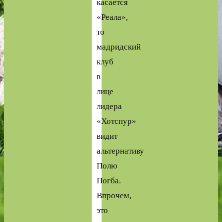
касается
«Реала»,
то
мадридский
клуб
в
лице
лидера
«Хотспур»
видит
альтернативу
Полю
Погба.
Впрочем,
это