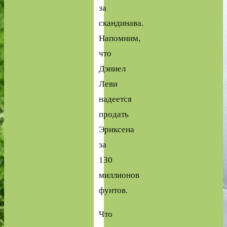
за
скандинава.
Напомним,
что
Дэниел
Леви
надеется
продать
Эриксена
за
130
миллионов
фунтов.
Что