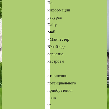
По
информации
ресурса
Daily
Mail,
«Манчестер
Юнайтед»
серьезно
настроен
в
отношении
потенциального
приобретения
прав
на