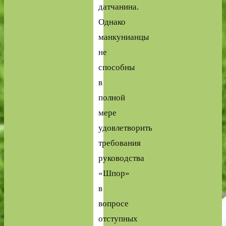
датчанина.
Однако
манкунианцы
не
способны
в
полной
мере
удовлетворить
требования
руководства
«Шпор»
в
вопросе
отступных