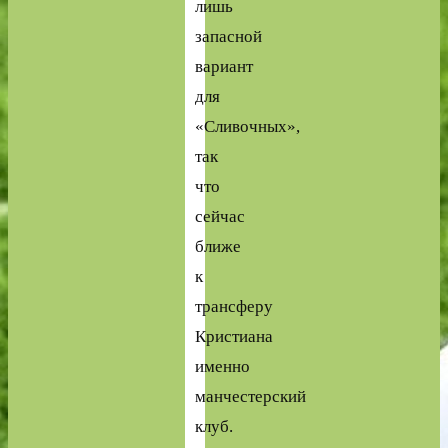
лишь
запасной
вариант
для
«Сливочных»,
так
что
сейчас
ближе
к
трансферу
Кристиана
именно
манчестерский
клуб.