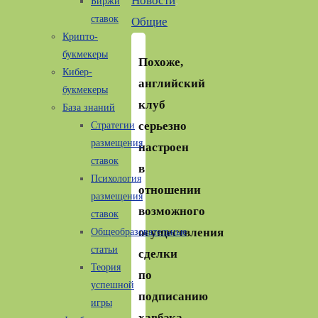
Новости
,
Биржи
ставок
Общие
Крипто-
букмекеры
Похоже,
Кибер-
английский
букмекеры
клуб
База знаний
серьезно
Стратегии
размещения
настроен
ставок
в
Психология
отношении
размещения
возможного
ставок
осуществления
Общеобразовательные
статьи
сделки
Теория
по
успешной
подписанию
игры
хавбэка