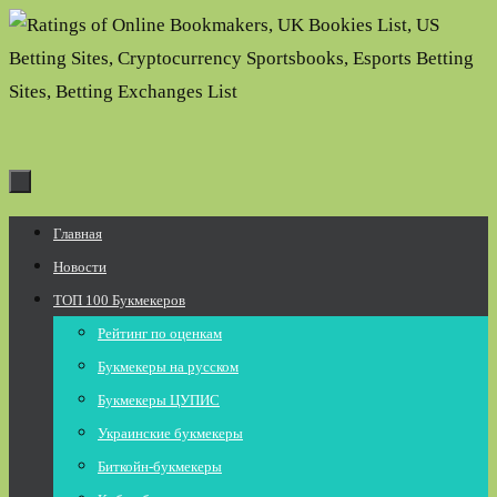
Перейти
к
содержимому
Перейти
Главная
к
Новости
содержимому
ТОП 100 Букмекеров
Рейтинг по оценкам
Букмекеры на русском
Букмекеры ЦУПИС
Украинские букмекеры
Биткойн-букмекеры