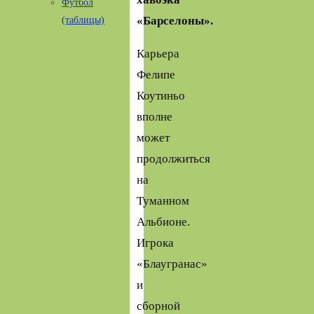
Футбол
«Барселоны».
(таблицы)
Карьера
Фелипе
Коутиньо
вполне
может
продолжиться
на
Туманном
Альбионе.
Игрока
«Блаугранас»
и
сборной