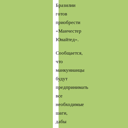
Бразилии
готов
приобрести
«Манчестер
Юнайтед».
Сообщается,
что
манкунианцы
будут
предпринимать
все
необходимые
шаги,
дабы