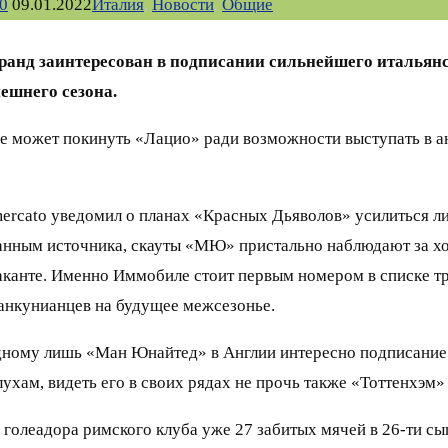
0
09.01.2022
Италия
,
Новости
,
Общие
ранд заинтересован в подписании сильнейшего итальян
ешнего сезона.
 может покинуть «Лацио» ради возможности выступать в а
mercato уведомил о планах «Красных Дьяволов» усилиться л
анным источника, скауты «МЮ» пристально наблюдают за х
таканте. Именно Иммобиле стоит первым номером в списке 
анкунианцев на будущее межсезонье.
дному лишь «Ман Юнайтед» в Англии интересно подписание
ухам, видеть его в своих рядах не прочь также «Тоттенхэм»
 голеадора римского клуба уже 27 забитых мячей в 26-ти с