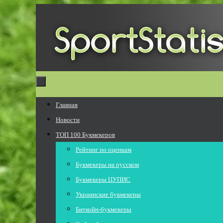
Перейти
к
содержимому
Перейти
Главная
к
Новости
содержимому
ТОП 100 Букмекеров
Рейтинг по оценкам
Букмекеры на русском
Букмекеры ЦУПИС
Украинские букмекеры
Биткойн-букмекеры