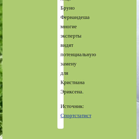
Бруно
Фернандеша
многие
эксперты
видят
потенциальную
замену
для
Кристиана
Эриксена.
Источник:
Спортстатист