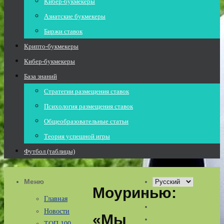
Кибер-букмекеры
Азиатские букмекеры
Биржи ставок
Крипто-букмекеры
Кибер-букмекеры
База знаний
Стратегии размещения ставок
Психология размещения ставок
Общеобразовательные статьи
Теория успешной игры
Футбол (таблицы)
Меню
Выбрать
Моуринью:
язык
Главная
Новости
«Мы
ТОП 100