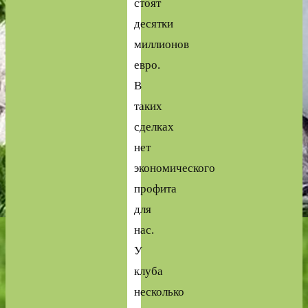
стоят
десятки
миллионов
евро.
В
таких
сделках
нет
экономического
профита
для
нас.
У
клуба
несколько