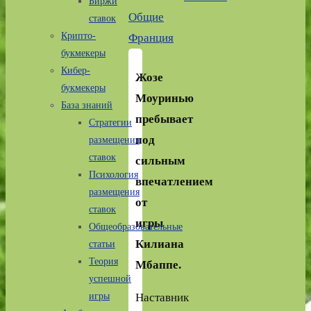
Биржи
Общие
,
ставок
Крипто-
Франция
букмекеры
Кибер-
Жозе
букмекеры
Моуринью
База знаний
пребывает
Стратегии
под
размещения
ставок
сильным
Психология
впечатлением
размещения
от
ставок
игры
Общеобразовательные
Килиана
статьи
Теория
Мбаппе.
успешной
Наставник
игры