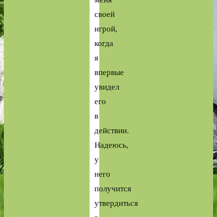
своей
игрой,
когда
я
впервые
увидел
его
в
действии.
Надеюсь,
у
него
получится
утвердиться