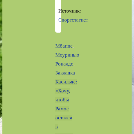
Источник:
Спортстатист
Мбаппе
,
Моуринью
,
Роналдо
.
Закладка
.
Касильяс:
«Хочу,
чтобы
Рамос
остался
в