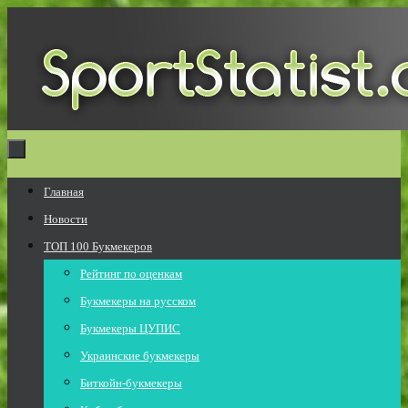
Перейти
к
содержимому
Перейти
Главная
к
Новости
содержимому
ТОП 100 Букмекеров
Рейтинг по оценкам
Букмекеры на русском
Букмекеры ЦУПИС
Украинские букмекеры
Биткойн-букмекеры