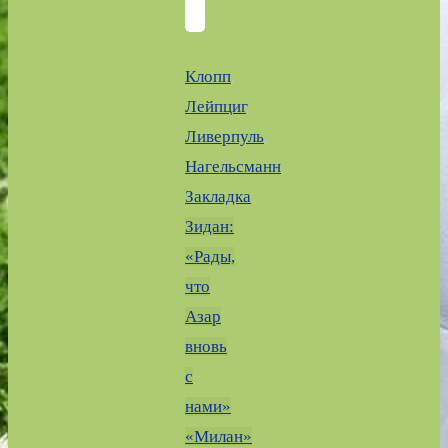
Клопп
,
Лейпциг
,
Ливерпуль
,
Нагельсманн
.
Закладка
.
Зидан:
«Рады,
что
Азар
вновь
с
нами»
«Милан»