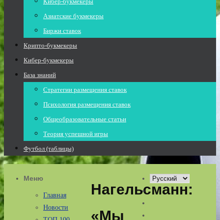
Кибер-букмекеры
Азиатские букмекеры
Биржи ставок
Крипто-букмекеры
Кибер-букмекеры
База знаний
Стратегии размещения ставок
Психология размещения ставок
Общеобразовательные статьи
Теория успешной игры
Футбол (таблицы)
Меню
Выбрать
Нагельсманн:
язык
Главная
Новости
«Мы
ТОП 100