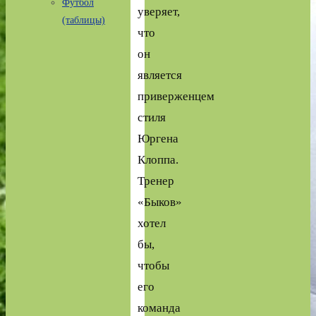
Футбол
уверяет,
(таблицы)
что
он
является
приверженцем
стиля
Юргена
Клоппа.
Тренер
«Быков»
хотел
бы,
чтобы
его
команда