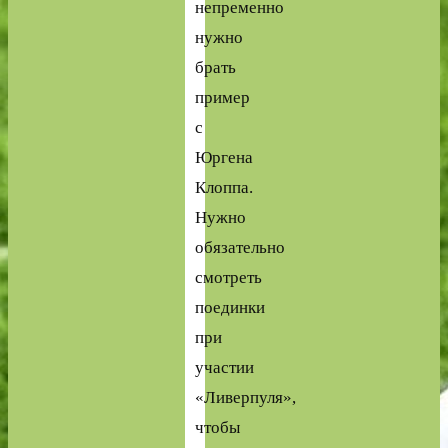
непременно
нужно
брать
пример
с
Юргена
Клоппа.
Нужно
обязательно
смотреть
поединки
при
участии
«Ливерпуля»,
чтобы