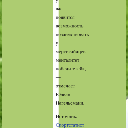
у
вас
появится
возможность
позаимствовать
у
мерсисайдцев
менталитет
победителей»,
—
отмечает
Юлиан
Нагельсманн.
Источник:
Спортстатист