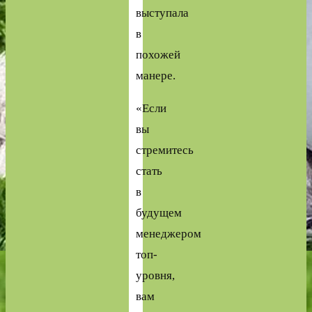
выступала
в
похожей
манере.
«Если
вы
стремитесь
стать
в
будущем
менеджером
топ-
уровня,
вам