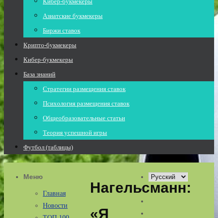
Кибер-букмекеры
Азиатские букмекеры
Биржи ставок
Крипто-букмекеры
Кибер-букмекеры
База знаний
Стратегии размещения ставок
Психология размещения ставок
Общеобразовательные статьи
Теория успешной игры
Футбол (таблицы)
Меню
Выбрать
Нагельсманн:
язык
Главная
Новости
«Я
ТОП 100