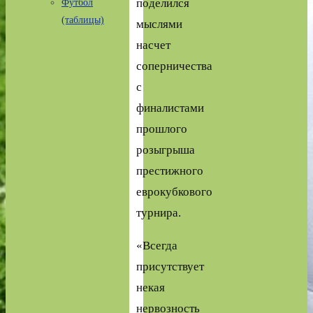
поделился
Футбол
(таблицы)
мыслями
насчет
соперничества
с
финалистами
прошлого
розыгрыша
престижного
еврокубкового
турнира.
«Всегда
присутствует
некая
нервозность