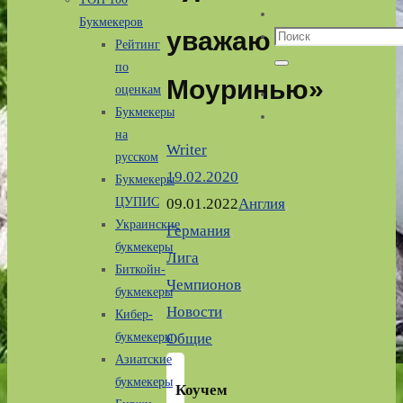
Букмекеров
уважаю
Что
Рейтинг
искать:
по
Поиск
Моуринью»
оценкам
Букмекеры
на
Writer
русском
19.02.2020
Букмекеры
09.01.2022
Англия
,
ЦУПИС
Украинские
Германия
,
букмекеры
Лига
Биткойн-
Чемпионов
,
букмекеры
Новости
,
Кибер-
Общие
букмекеры
Азиатские
букмекеры
Коучем