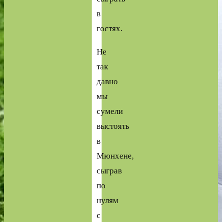
в
гостях.
Не
так
давно
мы
сумели
выстоять
в
Мюнхене,
сыграв
по
нулям
с