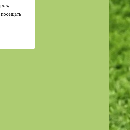
ров,
е посещать