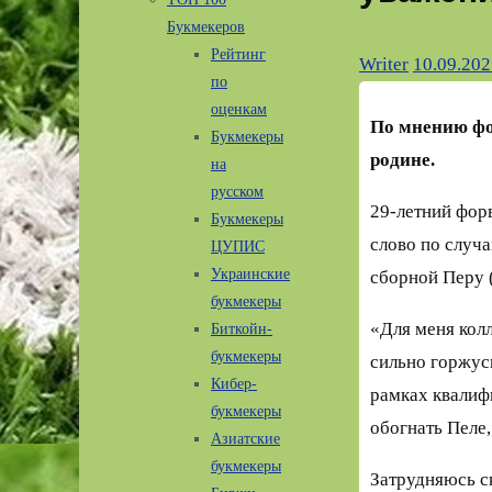
Букмекеров
Рейтинг
Writer
10.09.202
по
оценкам
По мнению фор
Букмекеры
родине.
на
русском
29-летний фор
Букмекеры
слово по случ
ЦУПИС
Украинские
сборной Перу (
букмекеры
«Для меня колл
Биткойн-
букмекеры
сильно горжус
Кибер-
рамках квалиф
букмекеры
обогнать Пеле,
Азиатские
букмекеры
Затрудняюсь ск