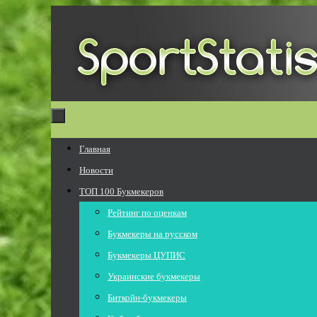
Перейти
к
содержимому
Перейти
Главная
к
Новости
содержимому
ТОП 100 Букмекеров
Рейтинг по оценкам
Букмекеры на русском
Букмекеры ЦУПИС
Украинские букмекеры
Биткойн-букмекеры