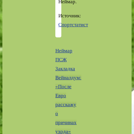
Неймар.
Источник:
Спортстатист
Неймар
,
ПСЖ
.
Закладка
.
Вейналдум:
«После
Евро
расскажу
о
причинах
ухода»