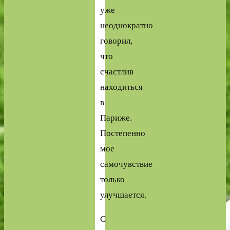
уже
неоднократно
говорил,
что
счастлив
находиться
в
Париже.
Постепенно
мое
самочувствие
только
улучшается.
С