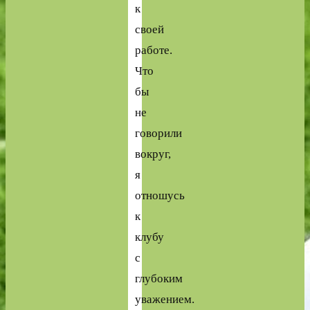
к
своей
работе.
Что
бы
не
говорили
вокруг,
я
отношусь
к
клубу
с
глубоким
уважением.