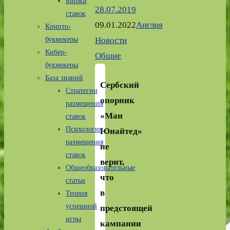
Биржи
28.07.2019
ставок
09.01.2022
Англия
,
Крипто-
Новости
,
букмекеры
Кибер-
Общие
букмекеры
База знаний
Сербский
Стратегии
опорник
размещения
«Ман
ставок
Психология
Юнайтед»
размещения
не
ставок
верит,
Общеобразовательные
что
статьи
в
Теория
успешной
предстоящей
игры
кампании