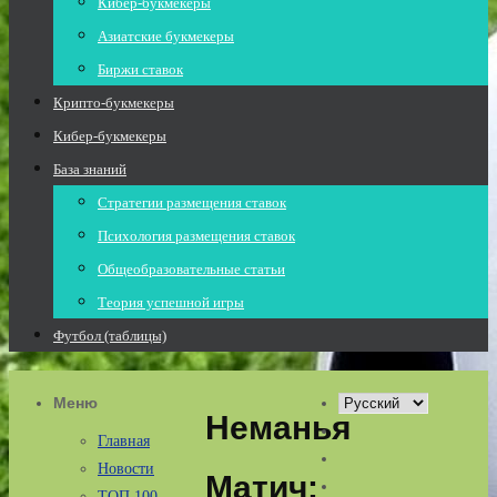
Кибер-букмекеры
Азиатские букмекеры
Биржи ставок
Крипто-букмекеры
Кибер-букмекеры
База знаний
Стратегии размещения ставок
Психология размещения ставок
Общеобразовательные статьи
Теория успешной игры
Футбол (таблицы)
Меню
Выбрать
Неманья
язык
Главная
Новости
Матич:
ТОП 100