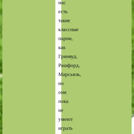
нас
есть
такие
классные
парни,
как
Гринвуд,
Рашфорд,
Марсьяль,
но
они
пока
не
умеют
играть