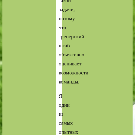
такой
задачи,
потому
что
тренерский
штаб
объективно
оценивает
возможности
команды.
Я
один
из
самых
опытных