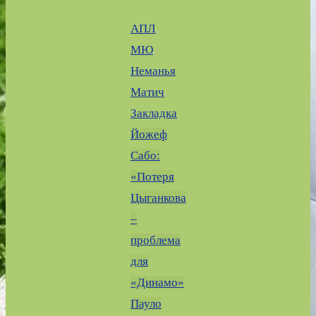
АПЛ
,
МЮ
,
Неманья
Матич
.
Закладка
.
Йожеф
Сабо:
«Потеря
Цыганкова
–
проблема
для
«Динамо»
Пауло