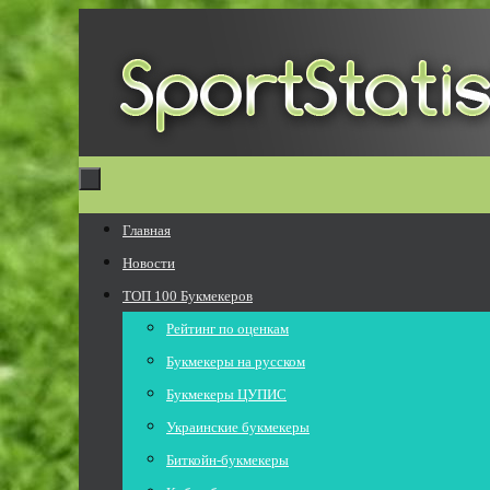
Перейти
к
содержимому
Перейти
Главная
к
Новости
содержимому
ТОП 100 Букмекеров
Рейтинг по оценкам
Букмекеры на русском
Букмекеры ЦУПИС
Украинские букмекеры
Биткойн-букмекеры