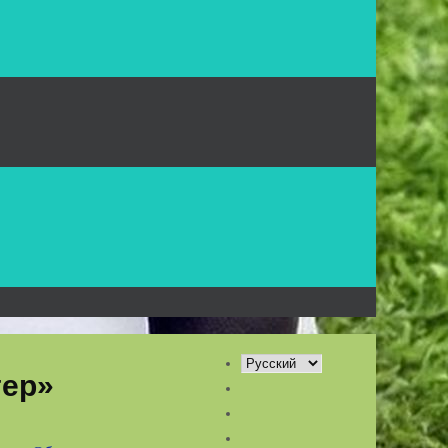
Выбрать
тер»
язык