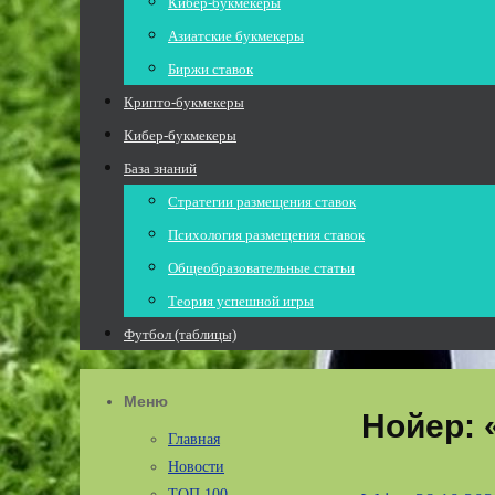
Кибер-букмекеры
Азиатские букмекеры
Биржи ставок
Крипто-букмекеры
Кибер-букмекеры
База знаний
Стратегии размещения ставок
Психология размещения ставок
Общеобразовательные статьи
Теория успешной игры
Футбол (таблицы)
Меню
Нойер: 
Главная
Новости
ТОП 100