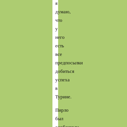
я
думаю,
что
у
него
есть
все
предпосылки
добиться
успеха
в
Турине.
Пирло
был