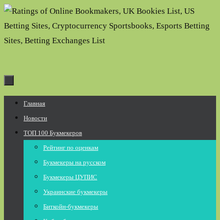
Перейти
к
содержимому
Перейти
Главная
к
Новости
содержимому
ТОП 100 Букмекеров
Рейтинг по оценкам
Букмекеры на русском
Букмекеры ЦУПИС
Украинские букмекеры
Биткойн-букмекеры