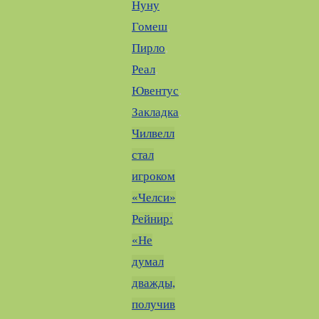
Нуну
Гомеш
,
Пирло
,
Реал
,
Ювентус
.
Закладка
.
Чилвелл
стал
игроком
«Челси»
Рейнир:
«Не
думал
дважды,
получив