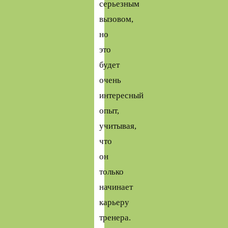
серьезным
вызовом,
но
это
будет
очень
интересный
опыт,
учитывая,
что
он
только
начинает
карьеру
тренера.