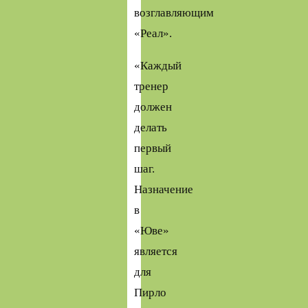
возглавляющим
«Реал».
«Каждый
тренер
должен
делать
первый
шаг.
Назначение
в
«Юве»
является
для
Пирло