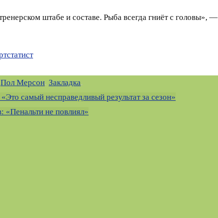
 тренерском штабе и составе. Рыба всегда гниёт с головы», 
ртстатист
,
Пол Мерсон
.
Закладка
.
«Это самый несправедливый результат за сезон»
 «Пенальти не повлиял»