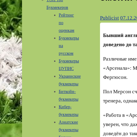
Букмекеров
Рейтинг
Publicist
07.12.
по
оценкам
Бывший англи
Букмекеры
доведено до т
на
русском
Различные имен
Букмекеры
«Арсенала»: М
ЦУПИС
Украинские
Фергюсон.
букмекеры
Пол Мерсон сч
Биткойн-
букмекеры
тренера, однак
Кибер-
«Работа в «Арс
букмекеры
Азиатские
уверен, что да
букмекеры
доведён до так