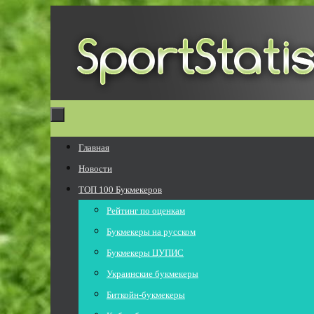
Перейти
к
содержимому
Перейти
Главная
к
Новости
содержимому
ТОП 100 Букмекеров
Рейтинг по оценкам
Букмекеры на русском
Букмекеры ЦУПИС
Украинские букмекеры
Биткойн-букмекеры