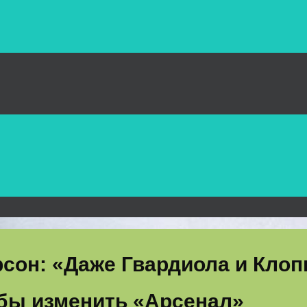
сон: «Даже Гвардиола и Клоп
бы изменить «Арсенал»