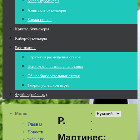
Кибер-букмекеры
Азиатские букмекеры
Биржи ставок
Крипто-букмекеры
Кибер-букмекеры
База знаний
Стратегии размещения ставок
Психология размещения ставок
Общеобразовательные статьи
Теория успешной игры
Футбол (таблицы)
Меню
Выбрать
Р.
язык
Главная
Новости
Мартинес:
ТОП 100