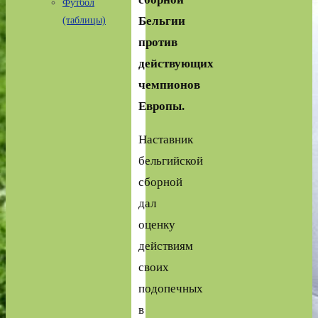
Футбол
Бельгии
(таблицы)
против
действующих
чемпионов
Европы.
Наставник
бельгийской
сборной
дал
оценку
действиям
своих
подопечных
в