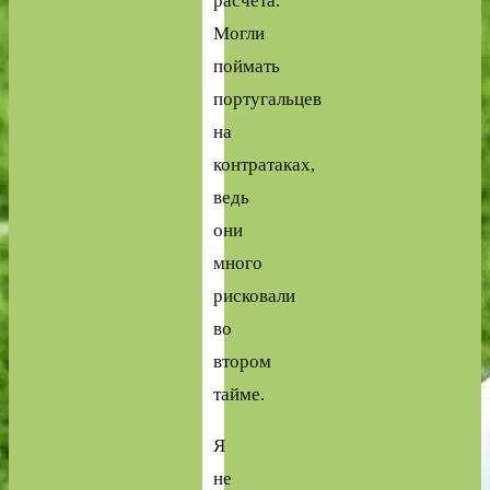
расчета.
Могли
поймать
португальцев
на
контратаках,
ведь
они
много
рисковали
во
втором
тайме.
Я
не