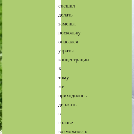
спешил
делать
замены,
поскольку
опасался
утраты
концентрации.
К
тому
же
приходилось
держать
в
голове
возможность