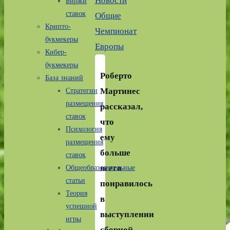
Новости
,
Биржи
ставок
Общие
,
Крипто-
Чемпионат
букмекеры
Европы
Кибер-
букмекеры
Роберто
База знаний
Мартинес
Стратегии
размещения
рассказал,
ставок
что
Психология
ему
размещения
больше
ставок
всего
Общеобразовательные
статьи
понравилось
Теория
в
успешной
выступлении
игры
сборной