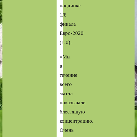
поединке
1/8
финала
Евро-2020
(1:0).
«Мы
в
течение
всего
матча
показывали
блестящую
концентрацию.
Очень