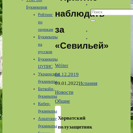
Букмекеров
наблюдать
Что
Рейтинг
искать:
по
Поиск
за
оценкам
Букмекеры
«Севильей»
на
русском
Букмекеры
Writer
ЦУПИС
04.12.2019
Украинские
букмекеры
09.01.2022
Испания
,
Биткойн-
Новости
,
букмекеры
Общие
Кибер-
букмекеры
Хорватский
Азиатские
букмекеры
полузащитник