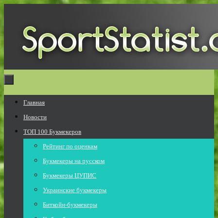
Перейти
к
содержимому
Перейти
Главная
к
Новости
содержимому
ТОП 100 Букмекеров
Рейтинг по оценкам
Букмекеры на русском
Букмекеры ЦУПИС
Украинские букмекеры
Биткойн-букмекеры