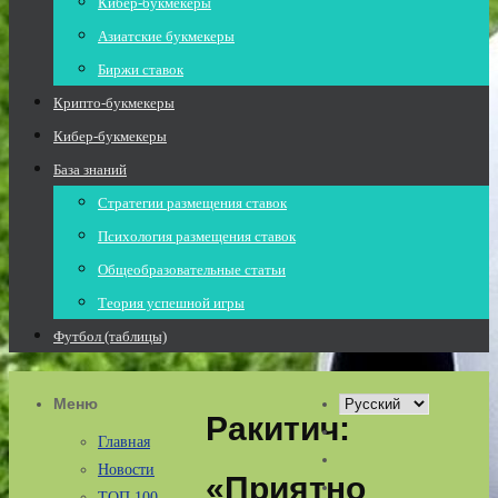
Кибер-букмекеры
Азиатские букмекеры
Биржи ставок
Крипто-букмекеры
Кибер-букмекеры
База знаний
Стратегии размещения ставок
Психология размещения ставок
Общеобразовательные статьи
Теория успешной игры
Футбол (таблицы)
Меню
Выбрать
Ракитич:
язык
Главная
Новости
«Приятно
ТОП 100