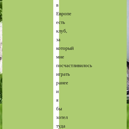
в
Европе
есть
клуб,
за
который
мне
посчастливилось
играть
ранее
и
я
бы
хотел
туда