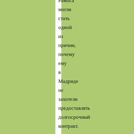
Рамоса
могли
стать
одной
из
причин,
почему
ему
в
Мадриде
не
захотели
предоставлять
долгосрочный
контракт.