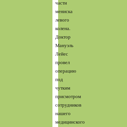
части
мениска
левого
колена.
Доктор
Мануэль
Лейес
провел
операцию
под
чутким
присмотром
сотрудников
нашего
медицинского