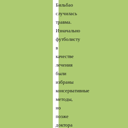
Бильбао
случилась
травма.
Изначально
футболисту
в
качестве
лечения
были
избраны
консервативные
методы,
но
позже
доктора