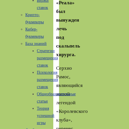
Биржи
«Реала»
ставок
был
Крипто-
вынужден
букмекеры
лечь
Кибер-
букмекеры
под
База знаний
скальпель
Стратегии
хирурга.
размещения
ставок
Серхио
Психология
Рамос,
размещения
являющийся
ставок
живой
Общеобразовательные
статьи
легендой
Теория
«Королевского
успешной
клуба»,
игры
перенес