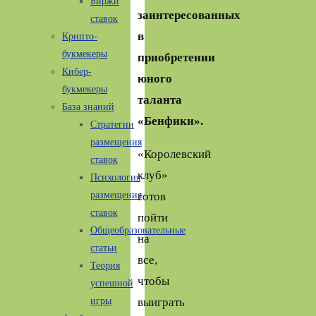
Биржи
заинтересованных
ставок
в
Крипто-
букмекеры
приобретении
Кибер-
юного
букмекеры
таланта
База знаний
«Бенфики».
Стратегии
размещения
«Королевский
ставок
клуб»
Психология
готов
размещения
ставок
пойти
Общеобразовательные
на
статьи
все,
Теория
чтобы
успешной
выиграть
игры