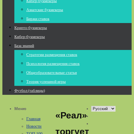
Кибер-букмекеры
Азиатские букмекеры
Биржи ставок
Крипто-букмекеры
Кибер-букмекеры
База знаний
Стратегии размещения ставок
Психология размещения ставок
Общеобразовательные статьи
Теория успешной игры
Футбол (таблицы)
Меню
Выбрать
«Реал»
язык
Главная
Новости
торгует
ТОП 100