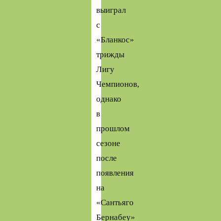
выиграл
с
«Бланкос»
трижды
Лигу
Чемпионов,
однако
в
прошлом
сезоне
после
появления
на
«Сантьяго
Бернабеу»