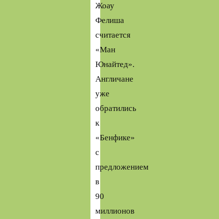
Жоау
Фелиша
считается
«Ман
Юнайтед».
Англичане
уже
обратились
к
«Бенфике»
с
предложением
в
90
миллионов