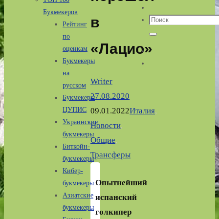
Букмекеров
в
Что
Рейтинг
искать:
по
Поиск
«Лацио»
оценкам
Букмекеры
на
Writer
русском
27.08.2020
Букмекеры
09.01.2022
Италия
,
ЦУПИС
Украинские
Новости
,
букмекеры
Общие
,
Биткойн-
Трансферы
букмекеры
Кибер-
Опытнейший
букмекеры
Азиатские
испанский
букмекеры
голкипер