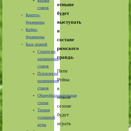
Биржи
отныне
ставок
будет
Крипто-
выступать
букмекеры
Кибер-
в
букмекеры
составе
База знаний
римского
Стратегии
гранда.
размещения
ставок
Пепе
Психология
Рейна
размещения
в
ставок
Общеобразовательные
новом
статьи
сезоне
Теория
будет
успешной
играть
игры