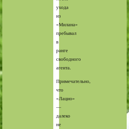
ухода
из
«Милана»
пребывал
в
ранге
свободного
агента.
Примечательно,
что
«Лацио»
—
далеко
не