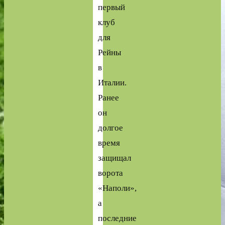
первый
клуб
для
Рейны
в
Италии.
Ранее
он
долгое
время
защищал
ворота
«Наполи»,
а
последние