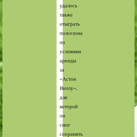
удалось
также
отыграть
полсезона
по
условиям
аренды
за
«Астон
Виллу»,
для
которой
он
смог
сохранить