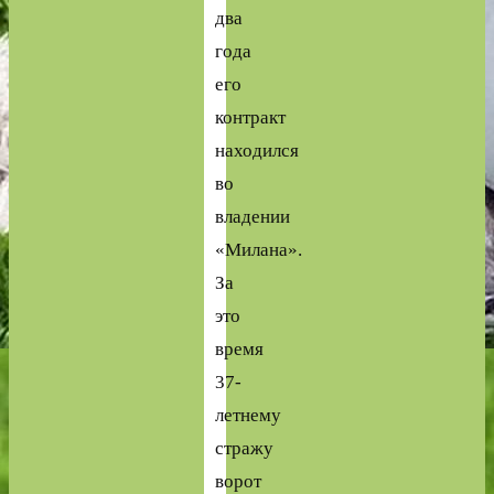
два
года
его
контракт
находился
во
владении
«Милана».
За
это
время
37-
летнему
стражу
ворот