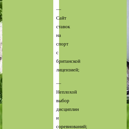
—
Сайт
ставок
на
спорт
с
британской
лицензией;
—
Неплохой
выбор
дисциплин
и
соревнований;