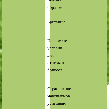
главным
образом
на
Британию;
—
Непростые
условия
для
отыгрыша
бонусов;
—
Ограничение
максимумов
успешным