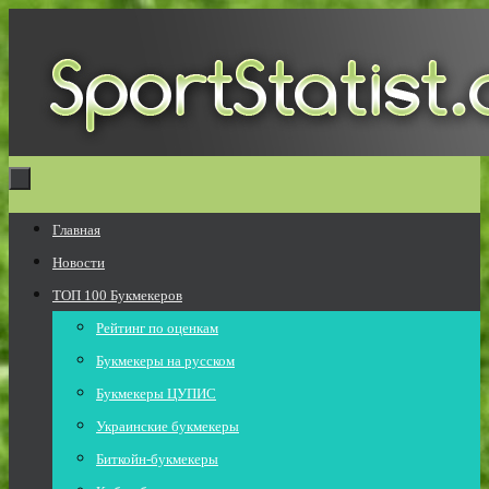
Перейти
к
содержимому
Перейти
Главная
к
Новости
содержимому
ТОП 100 Букмекеров
Рейтинг по оценкам
Букмекеры на русском
Букмекеры ЦУПИС
Украинские букмекеры
Биткойн-букмекеры