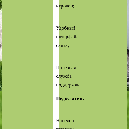
игроков;
—
Удобный
интерфейс
сайта;
—
Полезная
служба
поддержки.
Недостатки:
—
Нацелен