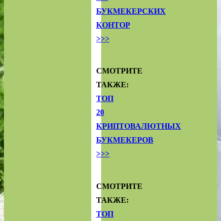
БУКМЕКЕРСКИХ
КОНТОР
>>>
СМОТРИТЕ
ТАКЖЕ:
ТОП
20
КРИПТОВАЛЮТНЫХ
БУКМЕКЕРОВ
>>>
СМОТРИТЕ
ТАКЖЕ:
ТОП