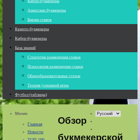
Кибер-букмекеры
Азиатские букмекеры
Биржи ставок
Крипто-букмекеры
Кибер-букмекеры
База знаний
Стратегии размещения ставок
Психология размещения ставок
Общеобразовательные статьи
Теория успешной игры
Футбол (таблицы)
Меню
Выбрать
Обзор
язык
Главная
Новости
букмекерской
ТОП 100