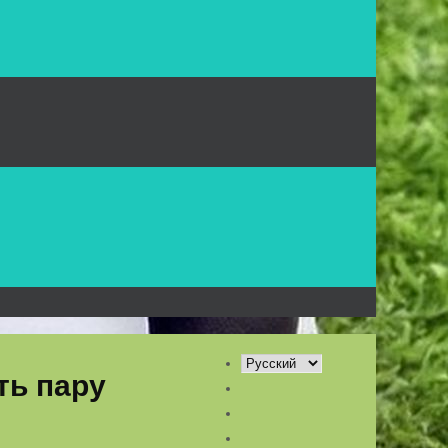
Выбрать
ть пару
язык