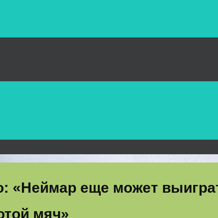
: «Неймар еще может выигра
отой мяч»