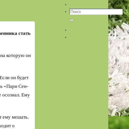
Что
искать:
Поиск
венника стать
 на которую он
Если он будет
чь «Пари Сен-
е осознал. Ему
т ему мешать.
ходит о