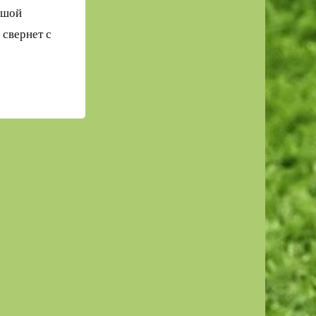
ьшой
 свернет с