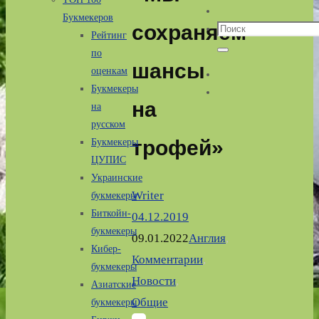
Букмекеров
сохраняем
Что
Рейтинг
искать:
по
Поиск
шансы
оценкам
Букмекеры
на
на
русском
трофей»
Букмекеры
ЦУПИС
Украинские
Writer
букмекеры
Биткойн-
04.12.2019
букмекеры
09.01.2022
Англия
,
Кибер-
Комментарии
,
букмекеры
Новости
,
Азиатские
Общие
букмекеры