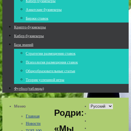
Кибер-букмекеры
Азиатские букмекеры
Биржи ставок
Крипто-букмекеры
Кибер-букмекеры
База знаний
Стратегии размещения ставок
Психология размещения ставок
Общеобразовательные статьи
Теория успешной игры
Футбол (таблицы)
Меню
Выбрать
Родри:
язык
Главная
Новости
«Мы
ТОП 100