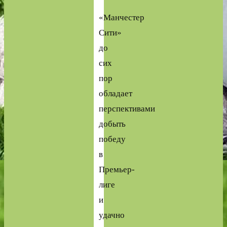
«Манчестер
Сити»
до
сих
пор
обладает
перспективами
добыть
победу
в
Премьер-
лиге
и
удачно