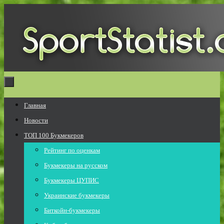
Перейти
к
содержимому
Перейти
Главная
к
Новости
содержимому
ТОП 100 Букмекеров
Рейтинг по оценкам
Букмекеры на русском
Букмекеры ЦУПИС
Украинские букмекеры
Биткойн-букмекеры