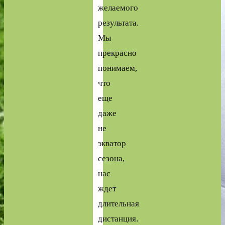
желаемого
результата.
Мы
прекрасно
понимаем,
что
еще
даже
не
экватор
сезона,
нас
ждет
длительная
дистанция.