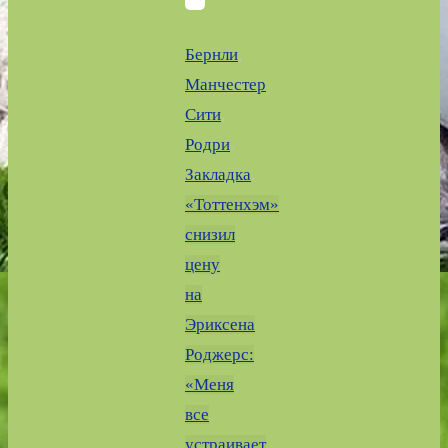
Бернли
,
Манчестер
Сити
,
Родри
.
Закладка
.
«Тоттенхэм»
снизил
цену
на
Эриксена
Роджерс:
«Меня
все
устраивает