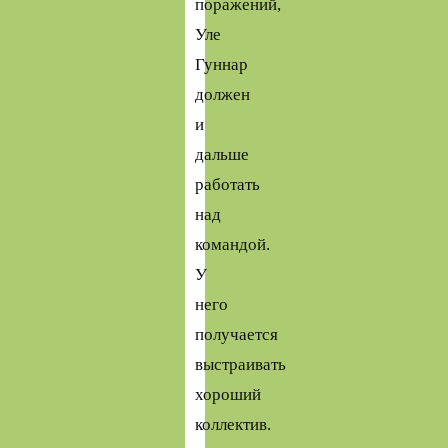
поражений,
Уле
Гуннар
должен
и
дальше
работать
над
командой.
У
него
получается
выстраивать
хороший
коллектив.