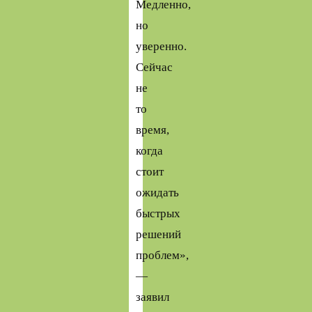
Медленно,
но
уверенно.
Сейчас
не
то
время,
когда
стоит
ожидать
быстрых
решений
проблем»,
—
заявил