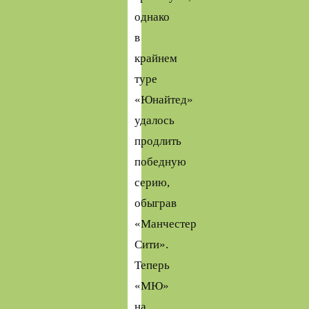
однако
в
крайнем
туре
«Юнайтед»
удалось
продлить
победную
серию,
обыграв
«Манчестер
Сити».
Теперь
«МЮ»
на