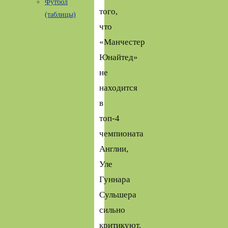
Футбол
того,
(таблицы)
что
«Манчестер
Юнайтед»
не
находится
в
топ-4
чемпионата
Англии,
Уле
Гуннара
Сульшера
сильно
критикуют,