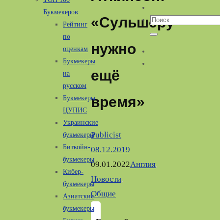
Букмекеров
«Сульшеру
Что
Рейтинг
искать:
по
Поиск
нужно
оценкам
Букмекеры
ещё
на
русском
время»
Букмекеры
ЦУПИС
Украинские
Publicist
букмекеры
Биткойн-
08.12.2019
букмекеры
09.01.2022
Англия
,
Кибер-
Новости
,
букмекеры
Общие
Азиатские
букмекеры