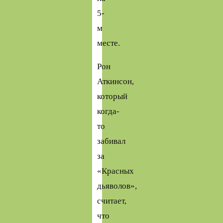
5-
м
месте.
Рон
Аткинсон,
который
когда-
то
забивал
за
«Красных
дьяволов»,
считает,
что