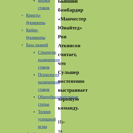
Бывший
Биржи
ставок
бомбардир
Крипто-
«Манчестер
букмекеры
Юнайтед»
Кибер-
Рон
букмекеры
Аткинсон
База знаний
Стратегии
считает,
размещения
что
ставок
Сульшер
Психология
постепенно
размещения
выстраивает
ставок
Общеобразовательные
хорошую
статьи
команду.
Теория
успешной
Из-
игры
за