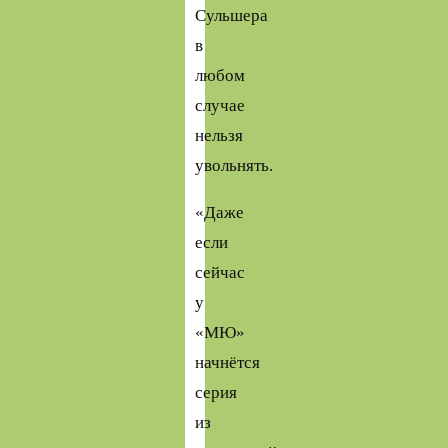
Сульшера
в
любом
случае
нельзя
увольнять.
«Даже
если
сейчас
у
«МЮ»
начнётся
серия
из