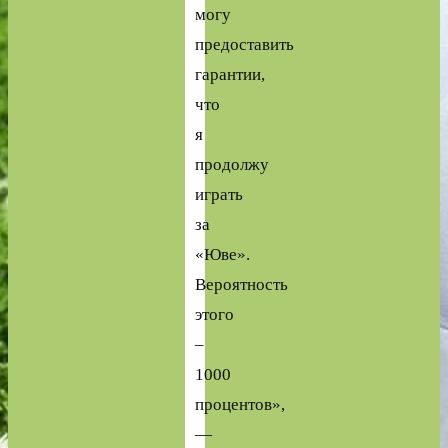
могу
предоставить
гарантии,
что
я
продолжу
играть
за
«Юве».
Вероятность
этого
–
1000
процентов»,
—