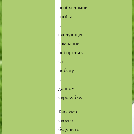
необходимое,
чтобы
в
следующей
кампании
побороться
за
победу
в
данном
еврокубке.
Касаемо
своего
будущего