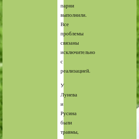
парни
выполнили.
Все
проблемы
связаны
исключительно
с
реализацией.
У
Лунева
и
Русина
были
травмы,