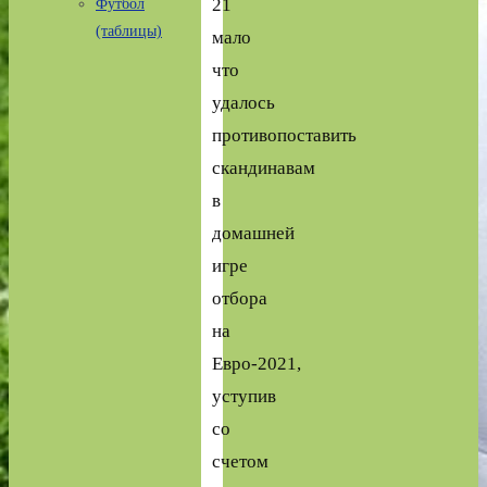
21
Футбол
(таблицы)
мало
что
удалось
противопоставить
скандинавам
в
домашней
игре
отбора
на
Евро-2021,
уступив
со
счетом