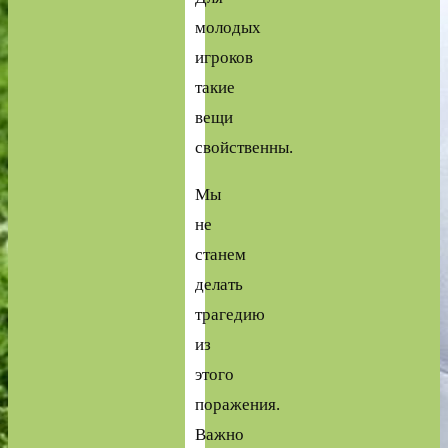
молодых
игроков
такие
вещи
свойственны.
Мы
не
станем
делать
трагедию
из
этого
поражения.
Важно