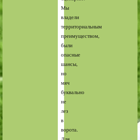
Мы
владели
территориальным
преимуществом,
были
опасные
шансы,
но
мяч
буквально
не
лез
в
ворота.
Для