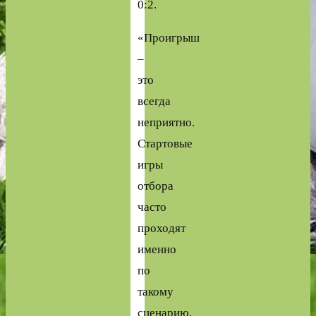
0:2.
«Проигрыш
–
это
всегда
неприятно.
Стартовые
игры
отбора
часто
проходят
именно
по
такому
сценарию.